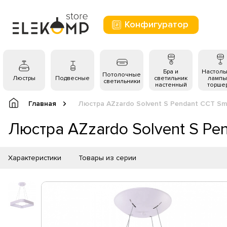
Конфигуратор
Бра и
Настол
Потолочные
Люстры
Подвесные
светильник
лампы
светильники
настенный
торше
Главная
Люстра AZzardo Solvent S Pendant CCT Sm
Люстра AZzardo Solvent S Pe
Характеристики
Товары из серии