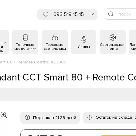
093 519 15 15
ьные
Точечные
Трековые
Светодиодная
Ла
 и
Лампы
светильники
светильники
лента
св
ры
art 80 + Remote Control AZ3985
ndant CCT Smart 80 + Remote C
Остаток на складе: 
Под заказ 21-39 дней