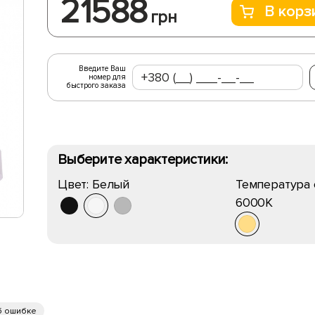
21588
В корз
грн
Введите Ваш
номер для
быстрого заказа
Выберите характеристики:
Цвет:
Белый
Температура 
6000K
б ошибке