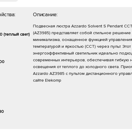
йства:
Описание:
Подвесная люстра Azzardo Solvent S Pendant CCT
(AZ3985) представляет собой стильное решение 
 (теплый свет)
минимализма, оснащенное функцией управления
температурой и яркостью (CCT) через пульт. Этот
энергоэффективный светильник идеально подхо
современных интерьеров, обеспечивая гибкую н
00
освещения от теплого до холодного света. При
Azzardo AZ3985 с пультом дистанционного управ
сайте Elekomp
80