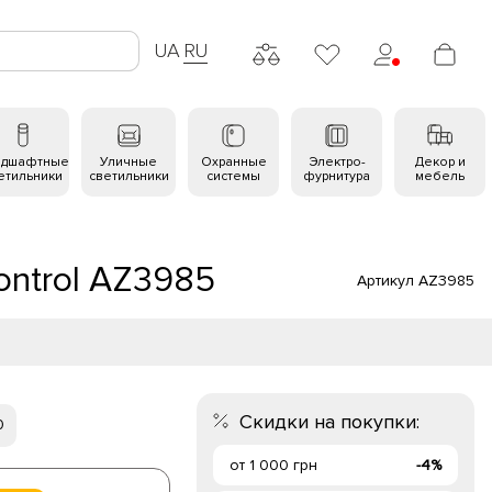
UA
RU
ндшафтные
Уличные
Охранные
Электро-
Декор и
етильники
светильники
системы
фурнитура
мебель
ontrol AZ3985
Артикул AZ3985
Скидки на покупки:
0
от 1 000 грн
-4%