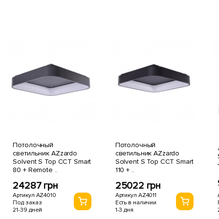
Потолочный
Потолочный
светильник AZzardo
светильник AZzardo
Solvent S Top CCT Smart
Solvent S Top CCT Smart
80 + Remote ..
110 + ..
24287 грн
25022 грн
Артикул AZ4010
Артикул AZ4011
Под заказ
Есть в наличии
21-39 дней
1-3 дня