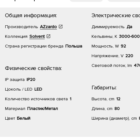
Общая информация:
Электрические сво
Производитель
AZzardo
Диммируемость
Да
Коллекция
Solvent
Кельвины, К
3000-6000
Страна регистрации бренда
Польша
Мощность, W
92
Напряжение, V
220
Световой поток, lm
47
Физические свойства:
IP защита
IP20
Габариты:
Цоколь / LED
LED
Количество источников света
1
Высота, cm
12
Материал
Пластик/Метал
Длина, cm
80
Цвет
Белый
Ширина (диаметр), cm