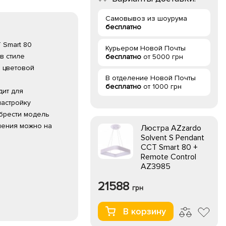
Самовывоз из шоурума
бесплатно
 Smart 80
Курьером Новой Почты
в стиле
бесплатно
от 5000 грн
 цветовой
В отделение Новой Почты
бесплатно
от 1000 грн
дит для
астройку
обрести модель
ления можно на
Люстра AZzardo
Solvent S Pendant
CCT Smart 80 +
Remote Control
AZ3985
21588
грн
В корзину