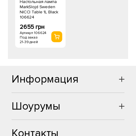
Настольная лампа
MarkSlojd Sweden
NICCI Table 1L Black
106624
2655 грн
Артикул 106624
Под заказ
21-39 дней
Информация
Шоурумы
Контакты