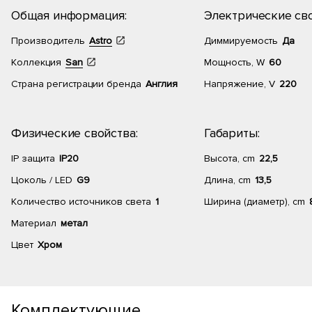
Общая информация:
Электрические сво
Производитель
Astro
Диммируемость
Да
Коллекция
San
Мощность, W
60
Страна регистрации бренда
Англия
Напряжение, V
220
Физические свойства:
Габариты:
IP защита
IP20
Высота, cm
22,5
Цоколь / LED
G9
Длина, cm
13,5
Количество источников света
1
Ширина (диаметр), cm
Материал
метал
Цвет
Хром
Комплектующие