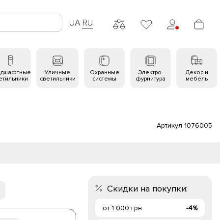
UA
RU
ндшафтные
Уличные
Охранные
Электро-
Декор и
етильники
светильники
системы
фурнитура
мебель
Артикул 1076005
Скидки на покупки:
от 1 000 грн
-4%