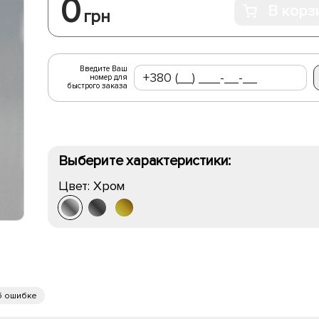
0
В корз
грн
Введите Ваш
номер для
быстрого заказа
Выберите характеристики:
Цвет:
Хром
б ошибке