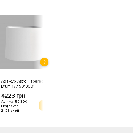
Абажур Astro Tapered
Абажур Astro Tapered
Аб
Drum 177 5013001
Drum 177 5013003
Dr
4223 грн
5380 грн
4
Артикул 5013001
Артикул 5013003
Ар
Под заказ
Под заказ
По
21-39 дней
21-39 дней
21