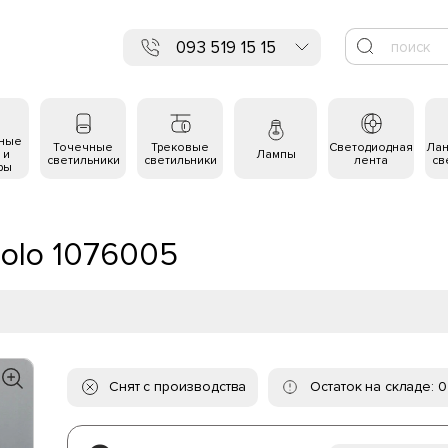
093 519 15 15
ьные
Точечные
Трековые
Светодиодная
Ла
 и
Лампы
светильники
светильники
лента
св
ры
Solo 1076005
Снят с производства
Остаток на складе: 0