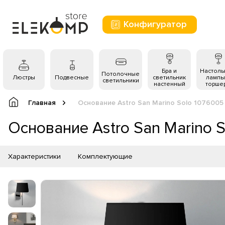
Конфигуратор
Бра и
Настол
Потолочные
Люстры
Подвесные
светильник
лампы
светильники
настенный
торше
Главная
Основание Astro San Marino Solo 1076005
Основание Astro San Marino 
Характеристики
Комплектующие