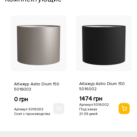
Абажур Astro Drum 150
Абажур Astro Drum 150
5016002
5016003
1474 грн
0 грн
Артикул 5016002
Артикул 5016003
Под заказ
Снят с производства
21-39 дней