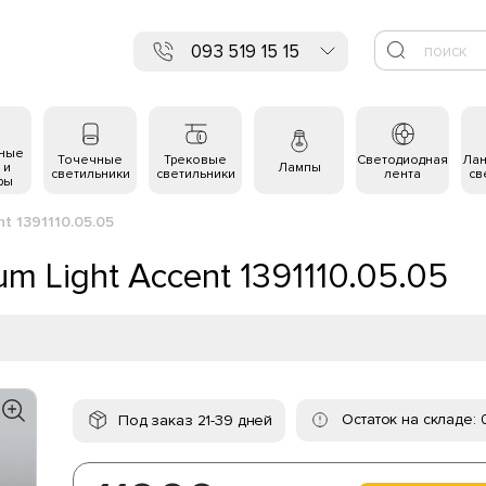
093 519 15 15
ьные
Точечные
Трековые
Светодиодная
Ла
 и
Лампы
светильники
светильники
лента
св
ры
t 1391110.05.05
m Light Accent 1391110.05.05
Остаток на складе: 
Под заказ 21-39 дней