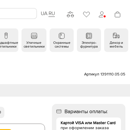
UA
RU
ндшафтные
Уличные
Охранные
Электро-
Декор и
етильники
светильники
системы
фурнитура
мебель
Артикул 1391110.05.05
Варианты оплаты:
0
Картой VISA или Master Card
при оформлении заказа