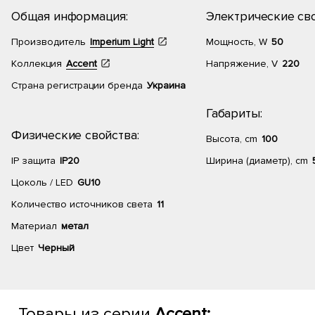
Общая информация:
Электрические сво
Производитель
Imperium Light
Мощность, W
50
Коллекция
Accent
Напряжение, V
220
Страна регистрации бренда
Украина
Габариты:
Физические свойства:
Высота, cm
100
IP защита
IP20
Ширина (диаметр), cm
Цоколь / LED
GU10
Количество источников света
11
Материал
метал
Цвет
Черный
Товары из серии
Accent: