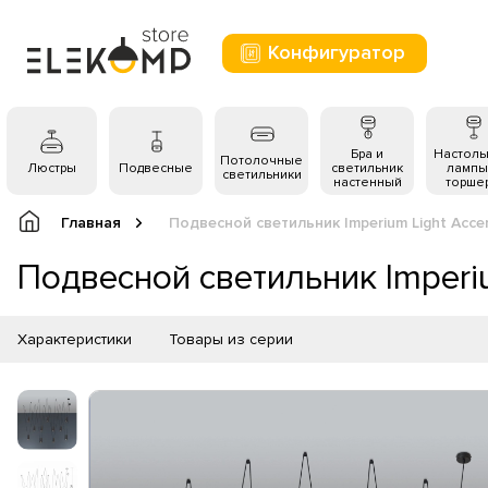
Конфигуратор
Бра и
Настол
Потолочные
Люстры
Подвесные
светильник
лампы
светильники
настенный
торше
Главная
Подвесной светильник Imperium Light Accen
Подвесной светильник Imperiu
Характеристики
Товары из серии