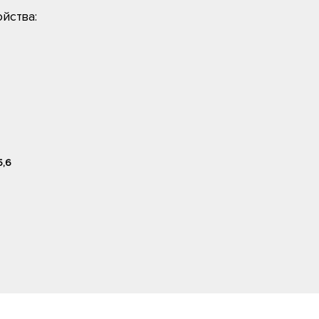
йства:
5,6