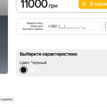
11000
В корз
грн
Введите Ваш
номер для
быстрого заказа
Выберите характеристики:
Цвет:
Черный
б ошибке