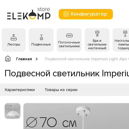
Конфигуратор
Бра и
Настол
Потолочные
Люстры
Подвесные
светильник
лампы
светильники
настенный
торше
Главная
Подвесной светильник Imperium Light Alps 
Подвесной светильник Imperiu
Характеристики
Товары из серии