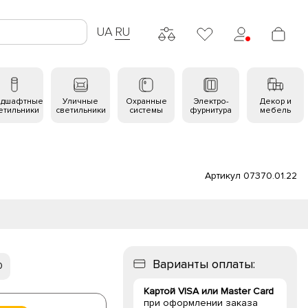
UA
RU
ндшафтные
Уличные
Охранные
Электро-
Декор и
етильники
светильники
системы
фурнитура
мебель
Артикул 07370.01.22
Варианты оплаты:
0
Картой VISA или Master Card
при оформлении заказа