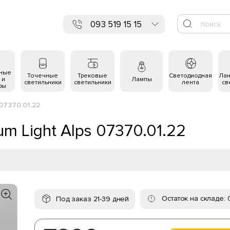
093 519 15 15
ьные
Точечные
Трековые
Светодиодная
Ла
 и
Лампы
светильники
светильники
лента
св
ры
07370.01.22
m Light Alps 07370.01.22
Остаток на складе: 
Под заказ 21-39 дней