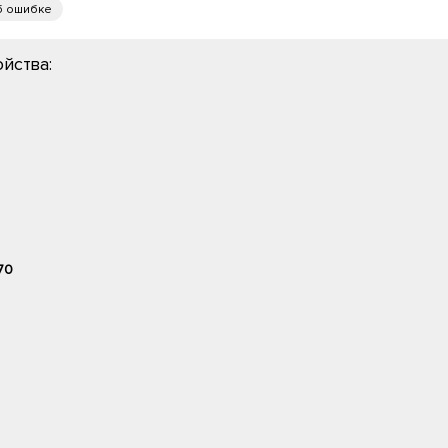
б ошибке
йства:
70