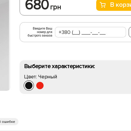
680
В корз
грн
Введите Ваш
номер для
быстрого заказа
Выберите характеристики:
Цвет:
Черный
б ошибке