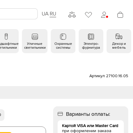
UA
RU
ндшафтные
Уличные
Охранные
Электро-
Декор и
етильники
светильники
системы
фурнитура
мебель
Артикул 27100.16.05
Варианты оплаты:
0
Картой VISA или Master Card
при оформлении заказа