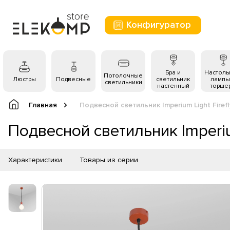
Конфигуратор
Бра и
Настол
Потолочные
Люстры
Подвесные
светильник
лампы
светильники
настенный
торше
Главная
Подвесной светильник Imperium Light Firefl
Подвесной светильник Imperium
Характеристики
Товары из серии