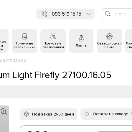
093 519 15 15
ьные
Точечные
Трековые
Светодиодная
Ла
 и
Лампы
светильники
светильники
лента
св
ры
y 27100.16.05
 Light Firefly 27100.16.05
Остаток на складе: 
Под заказ 21-39 дней