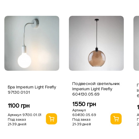
Подвесной светильник
Бра Imperium Light Firefly
Imperium Light Firefly
I
97130.01.01
604130.05.69
1550 грн
1100 грн
Артикул
Артикул 97130.01.01
604130.05.69
А
Под заказ
Под заказ
П
21-39 дней
21-39 дней
2