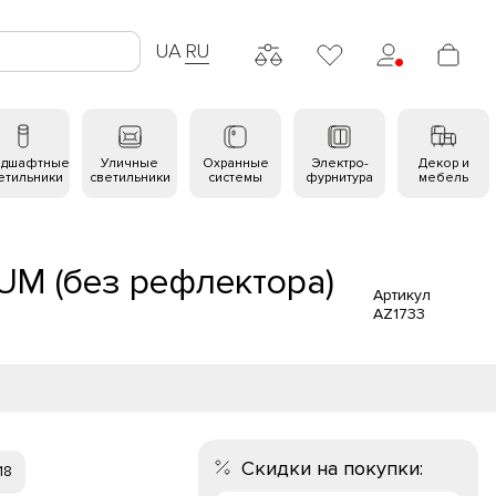
UA
RU
ндшафтные
Уличные
Охранные
Электро-
Декор и
етильники
светильники
системы
фурнитура
мебель
UM (без рефлектора)
Артикул
AZ1733
Скидки на покупки:
18