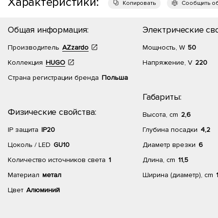
Характеристики:
Копировать
Сообщить о
Общая информация:
Электрические сво
Производитель
AZzardo
Мощность, W
50
Коллекция
HUGO
Напряжение, V
220
Страна регистрации бренда
Польша
Габариты:
Физические свойства:
Высота, cm
2,6
IP защита
IP20
Глубина посадки
4,2
Цоколь / LED
GU10
Диаметр врезки
6
Количество источников света
1
Длина, cm
11,5
Материал
метал
Ширина (диаметр), cm
Цвет
Алюминий