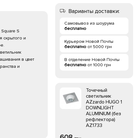
Варианты доставки:
Самовывоз из шоурума
бесплатно
 Square S
я скрытого и
Курьером Новой Почты
е.
бесплатно
от 5000 грн
светильник
ашивания в цвет
В отделение Новой Почты
бесплатно
от 1000 грн
ранства и
Точечный
светильник
AZzardo HUGO 1
DOWNLIGHT
ALUMINIUM (без
рефлектора)
AZ1733
608