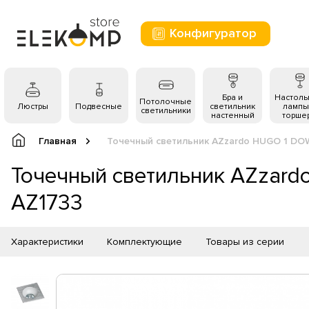
Конфигуратор
Бра и
Настол
Потолочные
Люстры
Подвесные
светильник
лампы
светильники
настенный
торше
Главная
Точечный светильник AZzardo HUGO 1 DO
Точечный светильник AZzar
AZ1733
Характеристики
Комплектующие
Товары из серии