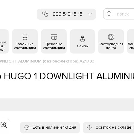
093 519 15 15
ьные
Точечные
Трековые
Светодиодная
Ла
 и
Лампы
светильники
светильники
лента
св
ры
WNLIGHT ALUMINIUM (без рефлектора) AZ1733
do HUGO 1 DOWNLIGHT ALUMINI
Есть в наличии 1-3 дня
Остаток на складе: 