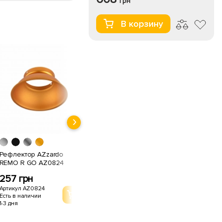
грн
В корзину
Рефлектор AZzardo
Рефлектор AZzardo
REMO R GO AZ0824
REMO R WHITE AZ0822
257 грн
257 грн
Артикул AZ0824
Артикул AZ0822
Есть в наличии
Есть в наличии
1-3 дня
1-3 дня