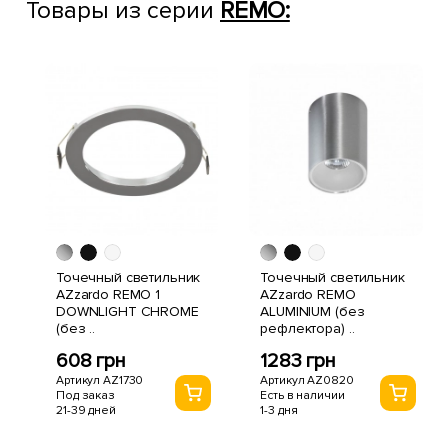
Товары из серии
REMO:
Точечный светильник
Точечный светильник
AZzardo REMO 1
AZzardo REMO
DOWNLIGHT CHROME
ALUMINIUM (без
(без ..
рефлектора) ..
608 грн
1283 грн
Артикул AZ1730
Артикул AZ0820
Под заказ
Есть в наличии
21-39 дней
1-3 дня