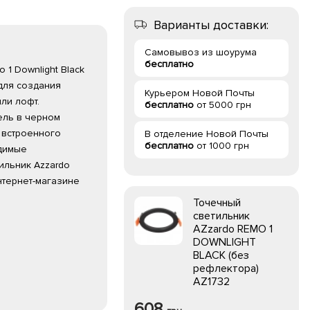
Варианты доставки:
Самовывоз из шоурума
бесплатно
1 Downlight Black
для создания
Курьером Новой Почты
ли лофт.
бесплатно
от 5000 грн
ель в черном
е встроенного
В отделение Новой Почты
бесплатно
от 1000 грн
димые
ильник Azzardo
нтернет-магазине
Точечный
светильник
AZzardo REMO 1
DOWNLIGHT
BLACK (без
рефлектора)
AZ1732
608