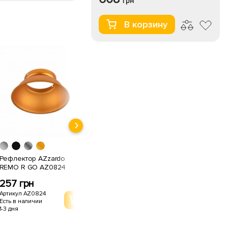
грн
В корзину
Рефлектор AZzardo
Рефлектор AZzardo
REMO R GO AZ0824
REMO R WHITE AZ0822
257 грн
257 грн
Артикул AZ0824
Артикул AZ0822
Есть в наличии
Есть в наличии
1-3 дня
1-3 дня