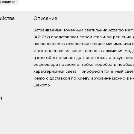
б ошибке
йства:
Описание:
Встраиваемый точечный светильник Azzardo Remo 
(AZ1732) представляет собой стильное решение 
направленного освещения в стиле минимализм и
Изготовленная из качественного алюминия мод
цвете обеспечивает долговечность, а отсутстви
рефлектора позволяет гибко подобрать необхо
характеристики света. Приобрести точечный свет
Remo с доставкой по Киеву и Украине можно в и
Elekomp
11