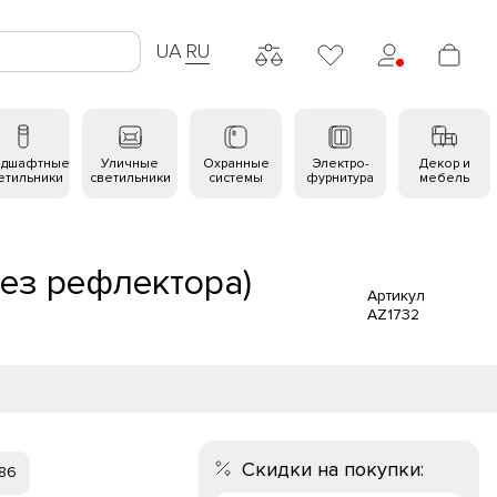
UA
RU
ндшафтные
Уличные
Охранные
Электро-
Декор и
етильники
светильники
системы
фурнитура
мебель
ез рефлектора)
Артикул
AZ1732
Скидки на покупки:
 86