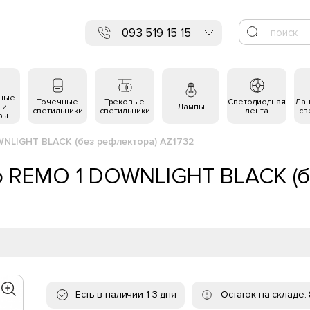
093 519 15 15
ьные
Точечные
Трековые
Светодиодная
Ла
 и
Лампы
светильники
светильники
лента
св
ры
WNLIGHT BLACK (без рефлектора) AZ1732
o REMO 1 DOWNLIGHT BLACK (б
Есть в наличии 1-3 дня
Остаток на складе: