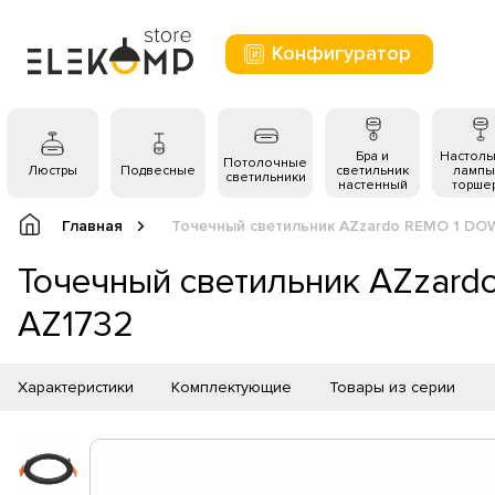
Конфигуратор
Бра и
Настол
Потолочные
Люстры
Подвесные
светильник
лампы
светильники
настенный
торше
Главная
Точечный светильник AZzardo REMO 1 DO
Точечный светильник AZzard
AZ1732
Характеристики
Комплектующие
Товары из серии