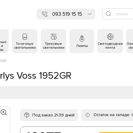
093 519 15 15
ьные
Точечные
Трековые
Светодиодная
Ла
 и
Лампы
светильники
светильники
лента
св
ры
2GR
rlys Voss 1952GR
Остаток на складе: 
Под заказ 21-39 дней