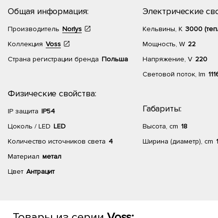
Общая информация:
Электрические сво
Производитель
Norlys
Кельвины, К
3000 (теп
Коллекция
Voss
Мощность, W
22
Страна регистрации бренда
Польша
Напряжение, V
220
Световой поток, lm
111
Физические свойства:
Габариты:
IP защита
IP54
Цоколь / LED
LED
Высота, cm
18
Количество источников света
4
Ширина (диаметр), cm
Материал
метал
Цвет
Антрацит
Товары из серии
Voss: