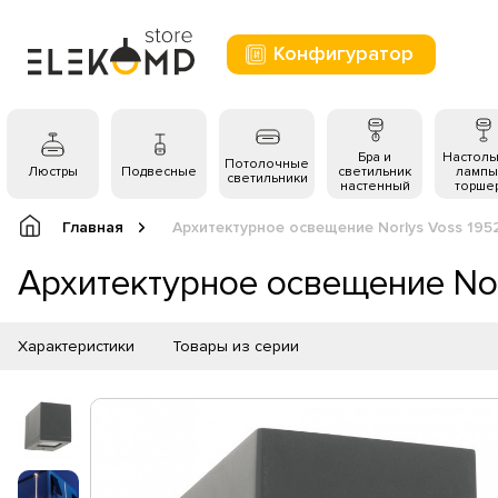
Конфигуратор
Бра и
Настол
Потолочные
Люстры
Подвесные
светильник
лампы
светильники
настенный
торше
Главная
Архитектурное освещение Norlys Voss 195
Архитектурное освещение No
Характеристики
Товары из серии