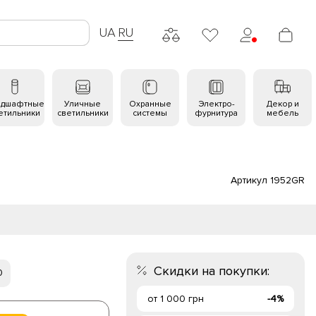
UA
RU
ндшафтные
Уличные
Охранные
Электро-
Декор и
етильники
светильники
системы
фурнитура
мебель
Артикул 1952GR
Скидки на покупки:
0
от 1 000 грн
-4%