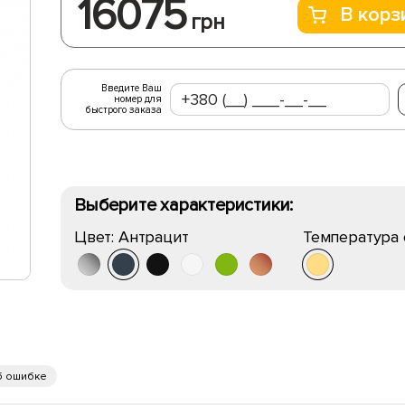
16075
В корз
грн
Введите Ваш
номер для
быстрого заказа
Выберите характеристики:
Цвет:
Антрацит
Температура 
б ошибке