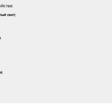
йства:
лый свет)
6
16