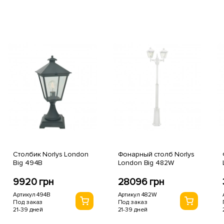
Столбик Norlys London
Фонарный столб Norlys
Big 494B
London Big 482W
9920 грн
28096 грн
Артикул 494B
Артикул 482W
Под заказ
Под заказ
21-39 дней
21-39 дней