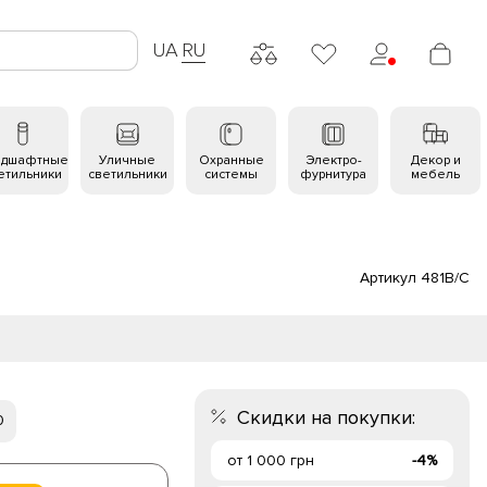
UA
RU
ндшафтные
Уличные
Охранные
Электро-
Декор и
етильники
светильники
системы
фурнитура
мебель
Артикул 481B/C
Скидки на покупки:
0
от 1 000 грн
-4%