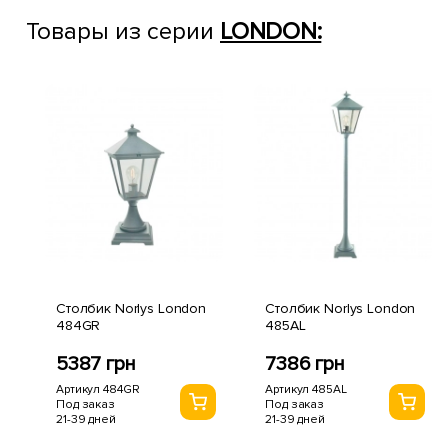
Товары из серии
LONDON:
Столбик Norlys London
Столбик Norlys London
484GR
485AL
5387 грн
7386 грн
Артикул 484GR
Артикул 485AL
Под заказ
Под заказ
21-39 дней
21-39 дней