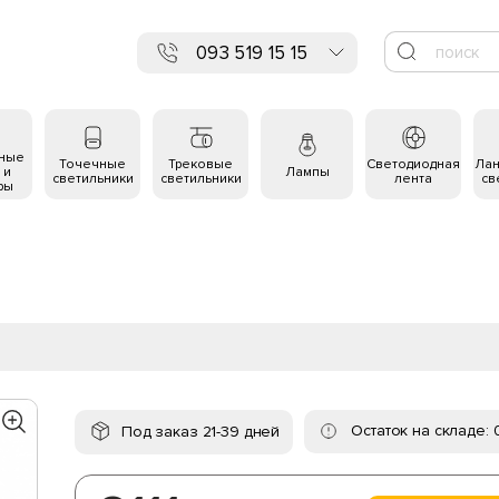
093 519 15 15
ьные
Точечные
Трековые
Светодиодная
Ла
 и
Лампы
светильники
светильники
лента
св
ры
Остаток на складе: 
Под заказ 21-39 дней