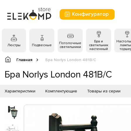
Конфигуратор
Бра и
Настол
Потолочные
Люстры
Подвесные
светильник
лампы
светильники
настенный
торше
Главная
Бра Norlys London 481B/C
Бра Norlys London 481B/C
Характеристики
Комплектующие
Товары из серии