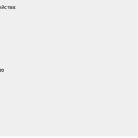
йства:
20