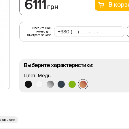
6111
В корз
грн
Введите Ваш
номер для
быстрого заказа
Выберите характеристики:
Цвет:
Медь
б ошибке