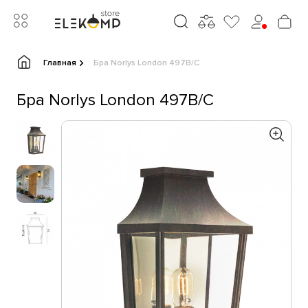
Главная
Бра Norlys London 497B/C
Бра Norlys London 497B/C