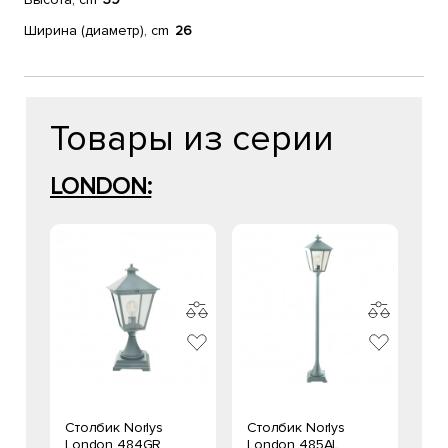
Ширина (диаметр), cm
26
Товары из серии
LONDON:
Столбик Norlys
Столбик Norlys
London 484GR
London 485AL