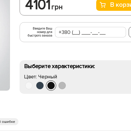
4101
В корз
грн
Введите Ваш
номер для
быстрого заказа
Выберите характеристики:
Цвет:
Черный
б ошибке