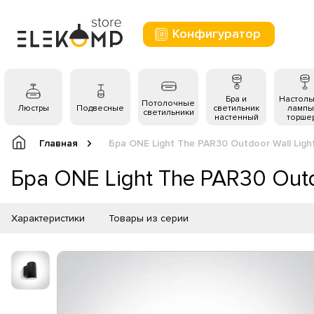
Конфигуратор
Бра и
Настол
Потолочные
Люстры
Подвесные
светильник
лампы
светильники
настенный
торше
Главная
Бра ONE Light The PAR30 Outdoor Wall Ligh
Бра ONE Light The PAR30 Outd
Характеристики
Товары из серии