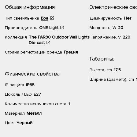
Общая информация:
Электрические сво
Тип светильника
Бра
Диммируемость
Нет
Производитель
ONE Light
Мощность, W
20
Коллекция
The PAR30 Outdoor Wall Lights
Напряжение, V
220
Die cast
Страна регистрации бренда
Греция
Габариты:
Высота, cm
17,5
Физические свойства:
Ширина (диаметр), cm
IP защита
IP65
Цоколь / LED
E27
Количество источников света
1
Материал
Металл
Цвет
Черный