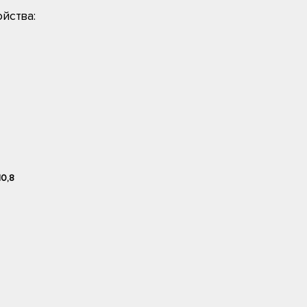
йства:
10,8