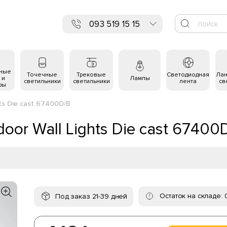
093 519 15 15
ьные
Точечные
Трековые
Светодиодная
Ла
 и
Лампы
светильники
светильники
лента
св
ры
ts Die cast 67400D/B
oor Wall Lights Die cast 67400
Остаток на складе: 
Под заказ 21-39 дней