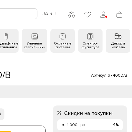
UA
RU
ндшафтные
Уличные
Охранные
Электро-
Декор и
етильники
светильники
системы
фурнитура
мебель
D/B
Артикул 67400D/B
Скидки на покупки:
0
от 1 000 грн
-4%