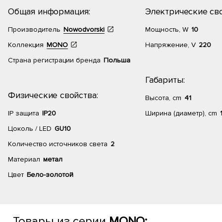
Общая информация:
Электрические сво
Производитель
Nowodvorski
Мощность, W
10
Коллекция
MONO
Напряжение, V
220
Страна регистрации бренда
Польша
Габариты:
Физические свойства:
Высота, cm
41
IP защита
IP20
Ширина (диаметр), cm
Цоколь / LED
GU10
Количество источников света
2
Материал
метал
Цвет
Бело-золотой
Товары из серии
MONO: