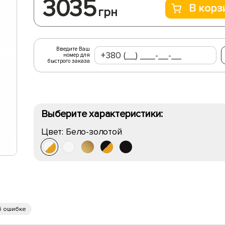
3035
В корз
грн
Введите Ваш
номер для
быстрого заказа
Выберите характеристики:
Цвет:
Бело-золотой
б ошибке