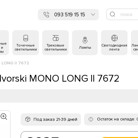
093 519 15 15
ьные
Точечные
Трековые
Светодиодная
Ла
 и
Лампы
светильники
светильники
лента
св
ры
 LONG II 7672
vorski MONO LONG II 7672
Остаток на складе: 
Под заказ 21-39 дней