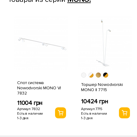
Спот система
Торшер Nowodvorski
Nowodvorski MONO VI
MONO II 7715
7832
10424 грн
11004 грн
Артикул 7715
Артикул 7832
Есть в наличии
Есть в наличии
1-3 дня
1-3 дня