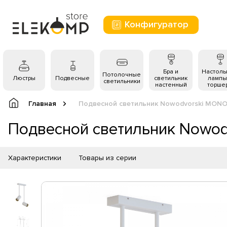
Конфигуратор
Бра и
Настол
Потолочные
Люстры
Подвесные
светильник
лампы
светильники
настенный
торше
Главная
Подвесной светильник Nowodvorski MONO
Подвесной светильник Nowod
Характеристики
Товары из серии