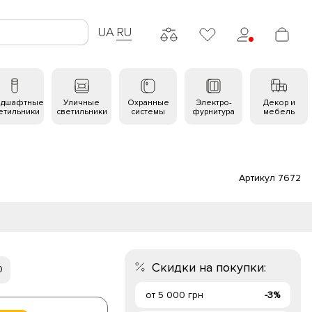
UA
RU
ндшафтные
Уличные
Охранные
Электро-
Декор и
етильники
светильники
системы
фурнитура
мебель
Артикул 7672
Скидки на покупки:
0
от 5 000 грн
-3%