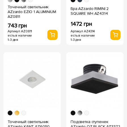
Точечный светильник
Бра AZzardo RIMINI 2
AZzardo EZIO 1 ALUMINIUM
SQUARE WH AZ4314
AZ0811
1472 грн
743 грн
Артикул AZ4314
Артикул AZ0811
есть в наличии
есть в наличии
1-3 дня
1-3 дня
Точечный светильник
Подсветка ступенек
AZzardo KANT AZ6050
AZzardo OZ BLACK AZ3372