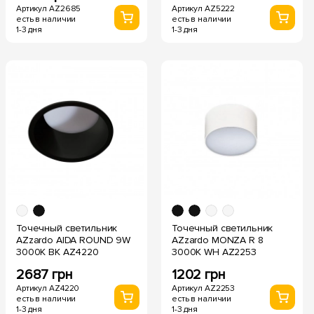
Артикул AZ5222
Артикул AZ2685
есть в наличии
есть в наличии
1-3 дня
1-3 дня
Точечный светильник
Точечный светильник
AZzardo AIDA ROUND 9W
AZzardo MONZA R 8
3000K BK AZ4220
3000K WH AZ2253
2687 грн
1202 грн
Артикул AZ4220
Артикул AZ2253
есть в наличии
есть в наличии
1-3 дня
1-3 дня