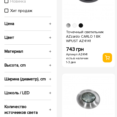
Новинка
Хит продаж
Цена
Точечный светильник
AZzardo CARLO 1 BK
Цвет
WPUST AZ4141
743 грн
Материал
Артикул AZ4141
есть в наличии
1-3 дня
Высота, cm
Ширина (диаметр), cm
Цоколь / LED
Количество
источников света