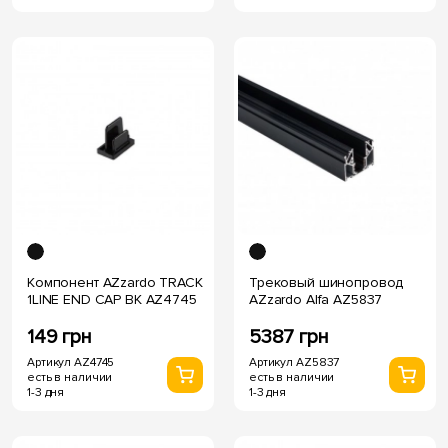
Компонент AZzardo TRACK
Трековый шинопровод
1LINE END CAP BK AZ4745
AZzardo Alfa AZ5837
149 грн
5387 грн
Артикул AZ4745
Артикул AZ5837
есть в наличии
есть в наличии
1-3 дня
1-3 дня