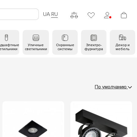
UA
RU
ндшафтные
Уличные
Охранные
Электро-
Декор и
етильники
светильники
системы
фурнитура
мебель
По умолчанию