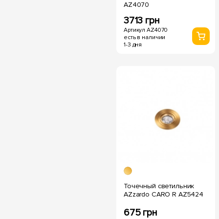
AZ4070
3713 грн
Артикул AZ4070
есть в наличии
1-3 дня
Точечный светильник
AZzardo CARO R AZ5424
675 грн