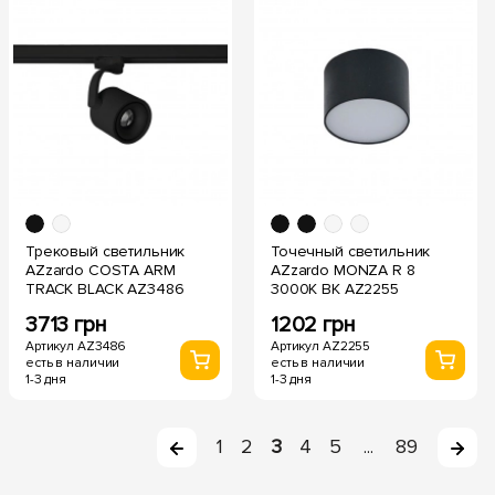
Трековый светильник
Точечный светильник
AZzardo COSTA ARM
AZzardo MONZA R 8
TRACK BLACK AZ3486
3000K BK AZ2255
3713 грн
1202 грн
Артикул AZ3486
Артикул AZ2255
есть в наличии
есть в наличии
1-3 дня
1-3 дня
1
2
3
4
5
89
...