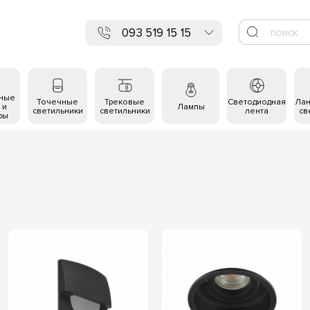
093 519 15 15
ьные
Точечные
Трековые
Светодиодная
Ла
 и
Лампы
светильники
светильники
лента
св
ры