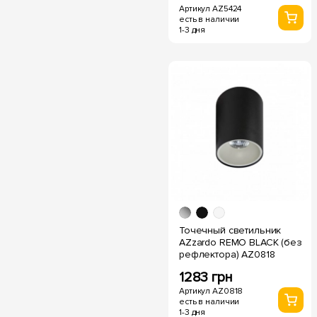
Артикул AZ5424
есть в наличии
1-3 дня
Точечный светильник
AZzardo REMO BLACK (без
рефлектора) AZ0818
1283 грн
Артикул AZ0818
есть в наличии
1-3 дня