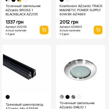
Точечный светильник
Компонент AZzardo TRACK
AZzardo BROSS 1
MAGNETIC POWER SUPPLY
BLACKBLACK AZ2135
60W BK AZ4669
1337 грн
2012 грн
Артикул AZ2135
Артикул AZ4669
есть в наличии
есть в наличии
1-3 дня
1-3 дня
Точечный светильник
Трековый шинопровод
AZzardo EMILIO 1
AZzardo Alfa AZ5836