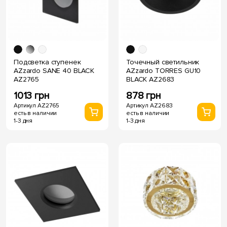
Подсветка ступенек
Точечный светильник
AZzardo SANE 40 BLACK
AZzardo TORRES GU10
AZ2765
BLACK AZ2683
1013 грн
878 грн
Артикул AZ2765
Артикул AZ2683
есть в наличии
есть в наличии
1-3 дня
1-3 дня