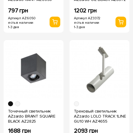
797 грн
1202 грн
Артикул AZ6050
Артикул AZ3372
есть в наличии
есть в наличии
1-3 дня
1-3 дня
Точечный светильник
Трековый светильник
AZzardo BRANT SQUARE
AZzardo LOLO TRACK 1LINE
BLACK AZ2825
GU10 WH AZ4655
1688 грн
2093 грн