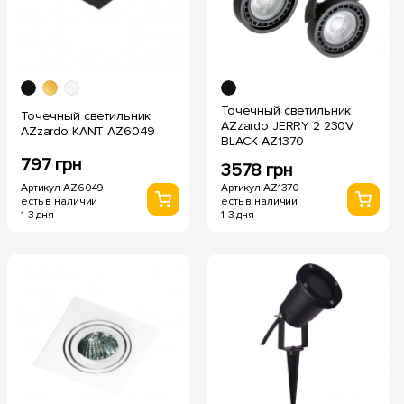
Точечный светильник
Точечный светильник
AZzardo JERRY 2 230V
AZzardo KANT AZ6049
BLACK AZ1370
797 грн
3578 грн
Артикул AZ6049
Артикул AZ1370
есть в наличии
есть в наличии
1-3 дня
1-3 дня