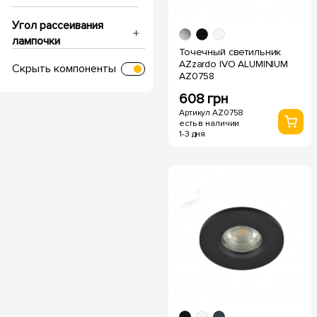
Угол рассеивания
лампочки
Точечный светильник
AZzardo IVO ALUMINIUM
Скрыть компоненты
AZ0758
IP защита
608 грн
Артикул AZ0758
Напряжение, V
есть в наличии
1-3 дня
Глубина посадки
Диаметр врезки
Срок службы, часов
Температура свечения