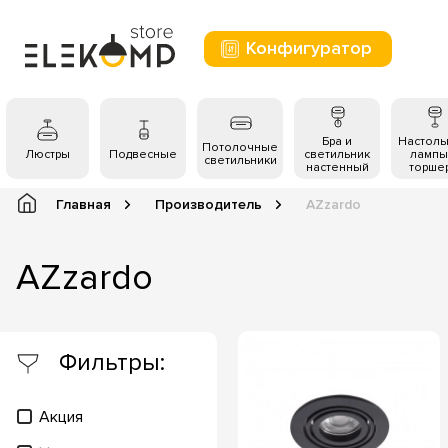
Конфигуратор
Бра и
Настол
Потолочные
Люстры
Подвесные
светильник
лампы
светильники
настенный
торше
Главная
Производитель
AZzardo
AZzardo
Фильтры:
Акция