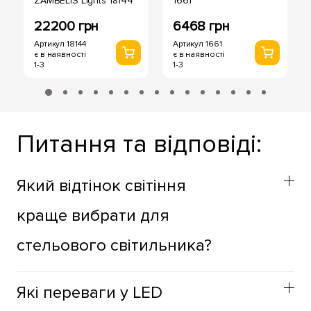
ZAMBELIS Lights 18144
1661
22200 грн
6468 грн
Артикул 18144
Артикул 1661
є в наявності
є в наявності
1-3
1-3
Питання та відповіді:
Який відтінок світіння
краще вибрати для
стельового світильника?
Відтінок стельових світильників варто вибирати з
Які переваги у LED
огляду на функціональне призначення простору. Для