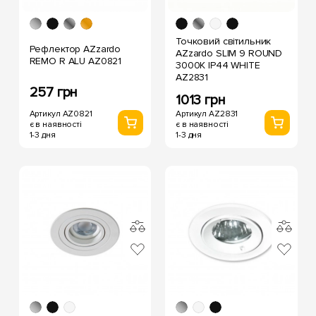
Точковий світильник
Рефлектор AZzardo
AZzardo SLIM 9 ROUND
REMO R ALU AZ0821
3000K IP44 WHITE
AZ2831
257 грн
1013 грн
Артикул AZ0821
Артикул AZ2831
є в наявності
є в наявності
1-3 дня
1-3 дня