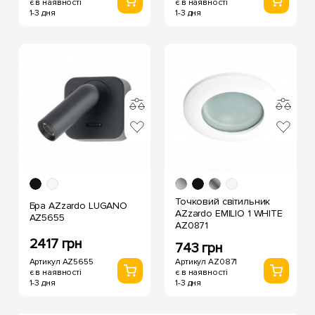
є в наявності
є в наявності
1-3 дня
1-3 дня
Точковий світильник
Бра AZzardo LUGANO
AZzardo EMILIO 1 WHITE
AZ5655
AZ0871
2417 грн
743 грн
Артикул AZ5655
Артикул AZ0871
є в наявності
є в наявності
1-3 дня
1-3 дня