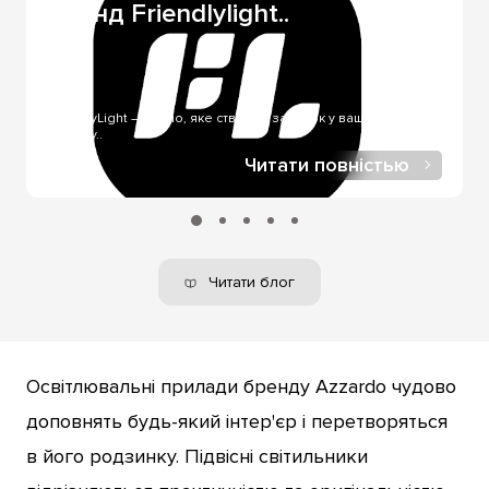
Бренд Friendlylight..
нашого шоуруму. Післяплата - найчастіше
використовується за отримання через служби
доставлення. Оплата онлайн через LiqPay - за онлайн-
купівлі, у нашому інтернет-магазині.
FriendlyLight — світло, яке створює затишок у вашому
будинку..
Читати повністью
Читати блог
Освітлювальні прилади бренду Azzardo чудово
доповнять будь-який інтер'єр і перетворяться
в його родзинку. Підвісні світильники