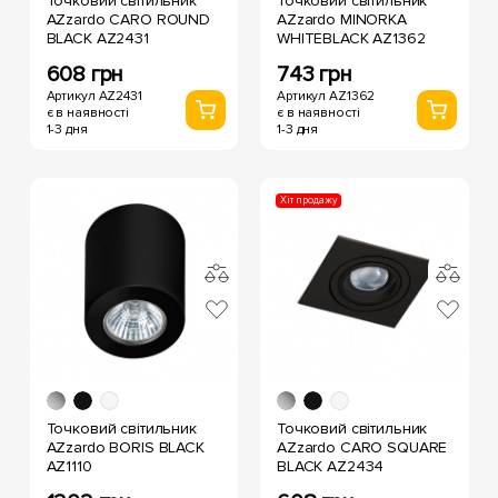
Точковий світильник
Точковий світильник
AZzardo CARO ROUND
AZzardo MINORKA
BLACK AZ2431
WHITEBLACK AZ1362
608 грн
743 грн
Артикул AZ2431
Артикул AZ1362
є в наявності
є в наявності
1-3 дня
1-3 дня
Хіт продажу
Точковий світильник
Точковий світильник
AZzardo BORIS BLACK
AZzardo CARO SQUARE
AZ1110
BLACK AZ2434