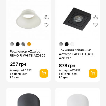
Точковий світильник
Рефлектор AZzardo
AZzardo PACO 1 BLACK
REMO R WHITE AZ0822
AZ0797
257 грн
878 грн
Артикул AZ0822
Артикул AZ0797
є в наявності
є в наявності
1-3 дня
1-3 дня