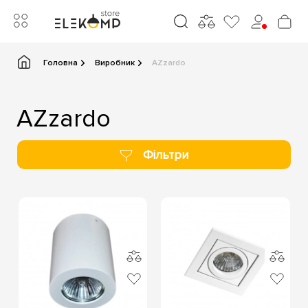
Головна
Виробник
AZzardo
AZzardo
Фільтри