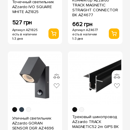
Коннектор AZzardo
Точечный светильник
TRACK MAGNETIC
AZzardo IVO SQUARE
STRAIGHT CONNECTOR
WHITE AZ1825
BK AZ4677
527 грн
662 грн
Артикул AZ1825
Артикул AZ4677
есть в наличии
есть в наличии
1-3 дня
1-3 дня
Трековый шинопровод
Уличный светильник
AZzardo TRACK
AZzardo GORAN
MAGNETIC52 2m GIPS BK
SENSOR DGR AZ4696