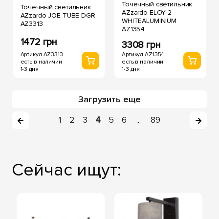
Точечный светильник
Точечный светильник
AZzardo ELOY 2
AZzardo JOE TUBE DGR
WHITEALUMINIUM
AZ3313
AZ1354
1472 грн
3308 грн
Артикул AZ3313
Артикул AZ1354
есть в наличии
есть в наличии
1-3 дня
1-3 дня
Загрузить еще
1
2
3
4
5
6
89
...
Сейчас ищут: