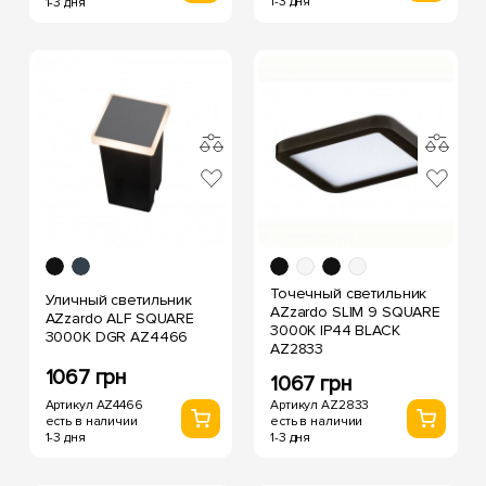
1-3 дня
1-3 дня
Точечный светильник
Уличный светильник
AZzardo SLIM 9 SQUARE
AZzardo ALF SQUARE
3000K IP44 BLACK
3000K DGR AZ4466
AZ2833
1067 грн
1067 грн
Артикул AZ4466
Артикул AZ2833
есть в наличии
есть в наличии
1-3 дня
1-3 дня