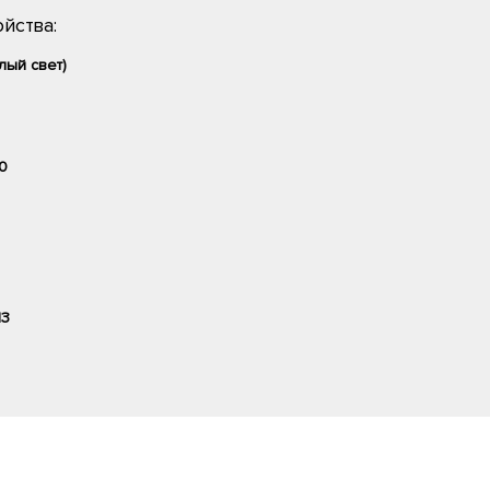
йства:
лый свет)
0
13