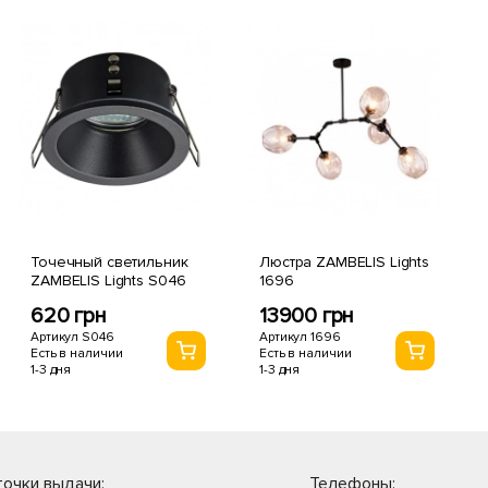
Точечный светильник
Люстра ZAMBELIS Lights
ZAMBELIS Lights S046
1696
620 грн
13900 грн
Артикул S046
Артикул 1696
Есть в наличии
Есть в наличии
1-3 дня
1-3 дня
очки выдачи:
Телефоны: