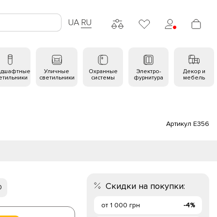
UA
RU
ндшафтные
Уличные
Охранные
Электро-
Декор и
етильники
светильники
системы
фурнитура
мебель
Артикул E356
Скидки на покупки:
0
от 1 000 грн
-4%