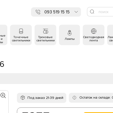
093 519 15 15
ьные
Точечные
Трековые
Светодиодная
Ла
 и
Лампы
светильники
светильники
лента
св
ры
56
Остаток на складе: 
Под заказ 21-39 дней