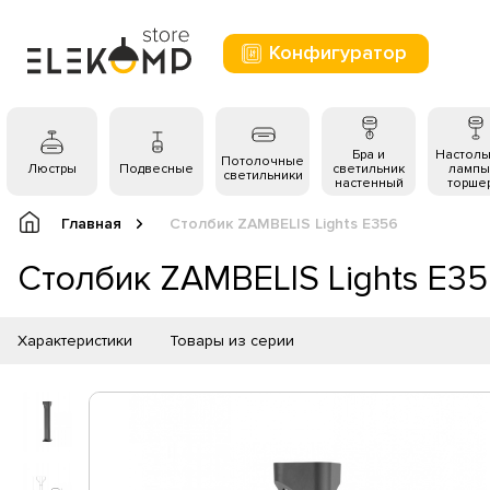
Конфигуратор
Бра и
Настол
Потолочные
Люстры
Подвесные
светильник
лампы
светильники
настенный
торше
Главная
Столбик ZAMBELIS Lights E356
Столбик ZAMBELIS Lights E3
Характеристики
Товары из серии