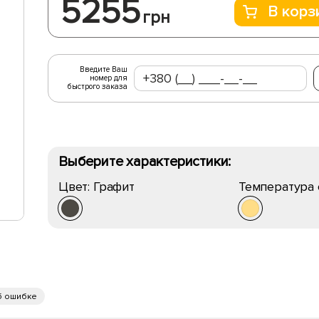
5255
В корз
грн
Введите Ваш
номер для
быстрого заказа
Выберите характеристики:
Цвет:
Графит
Температура 
б ошибке