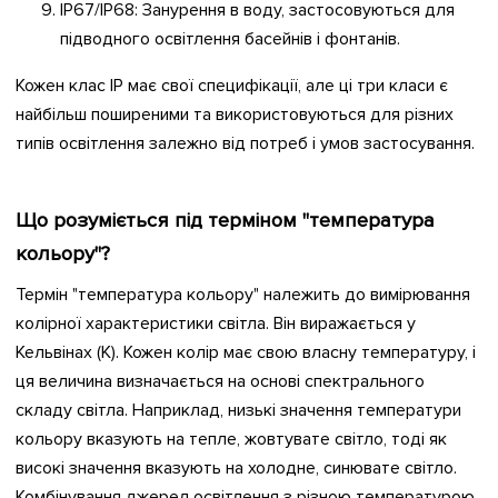
IP67/IP68: Занурення в воду, застосовуються для
підводного освітлення басейнів і фонтанів.
Кожен клас IP має свої специфікації, але ці три класи є
найбільш поширеними та використовуються для різних
типів освітлення залежно від потреб і умов застосування.
Що розуміється під терміном "температура
кольору"?
Термін "температура кольору" належить до вимірювання
колірної характеристики світла. Він виражається у
Кельвінах (К). Кожен колір має свою власну температуру, і
ця величина визначається на основі спектрального
складу світла. Наприклад, низькі значення температури
кольору вказують на тепле, жовтувате світло, тоді як
високі значення вказують на холодне, синювате світло.
Комбінування джерел освітлення з різною температурою