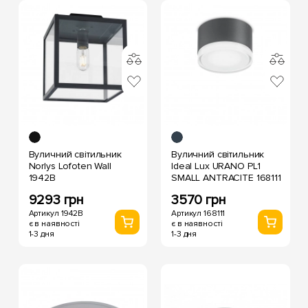
Вуличний світильник
Вуличний світильник
Norlys Lofoten Wall
Ideal Lux URANO PL1
1942B
SMALL ANTRACITE 168111
9293 грн
3570 грн
Артикул 1942B
Артикул 168111
є в наявності
є в наявності
1-3 дня
1-3 дня