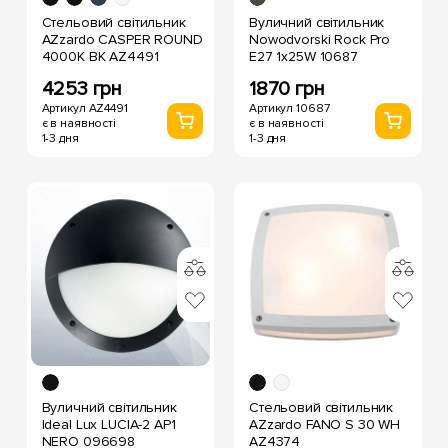
Стельовий світильник
Вуличний світильник
AZzardo CASPER ROUND
Nowodvorski Rock Pro
4000K BK AZ4491
E27 1x25W 10687
4253 грн
1870 грн
Артикул AZ4491
Артикул 10687
є в наявності
є в наявності
1-3 дня
1-3 дня
Вуличний світильник
Стельовий світильник
Ideal Lux LUCIA-2 AP1
AZzardo FANO S 30 WH
NERO 096698
AZ4374