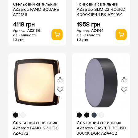
Стельовий світильник
Точковий світильник
AZzardo FANO SQUARE
AZzardo SLIM 22 ROUND
AZ2186
4000K IP44 BK AZ4164
4118 грн
1958 грн
Артикул AZ2186
Артикул AZ4164
є в наявності
є в наявності
1-3 дня
1-3 дня
Стельовий світильник
Стельовий світильник
AZzardo FANO S 30 BK
AZzardo CASPER ROUND
AZ4372
3000K DGR AZ4492