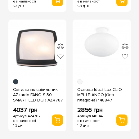
є в наявності
є в наявності
1-3 дня
1-3 дня
Світильник світильник
Основа Ideal Lux CLIO
AZzardo FANO S 30
MPL1 BIANCO (без
SMART LED DGR AZ4787
плафона) 148847
4037 грн
2856 грн
Артикул AZ4787
Артикул 148847
є в наявності
є в наявності
1-3 дня
1-3 дня