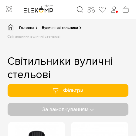
Головна
Вуличні світильники
Світильники вуличні стельові
Світильники вуличні
стельові
Фільтри
За замовчуванням