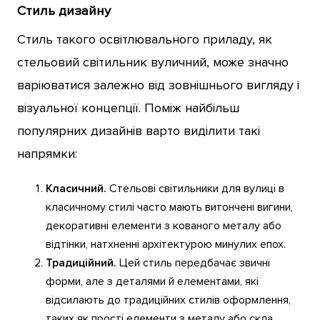
Стиль дизайну
Стиль такого освітлювального приладу, як
стельовий світильник вуличний, може значно
варіюватися залежно від зовнішнього вигляду і
візуальної концепції. Поміж найбільш
популярних дизайнів варто виділити такі
напрямки:
Класичний.
Стельові світильники для вулиці в
класичному стилі часто мають витончені вигини,
декоративні елементи з кованого металу або
відтінки, натхненні архітектурою минулих епох.
Традиційний.
Цей стиль передбачає звичні
форми, але з деталями й елементами, які
відсилають до традиційних стилів оформлення,
таких як прості елементи з металу або скла.