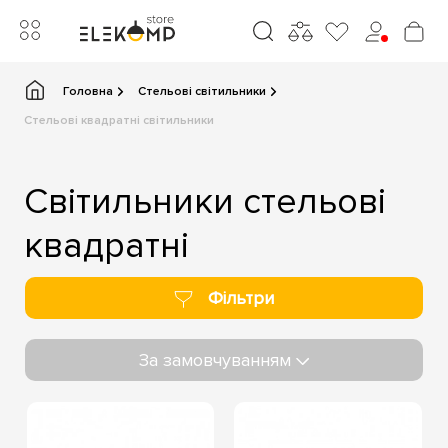
Головна
Стельові світильники
Стельові квадратні світильники
Cвітильники стельові
квадратні
Фільтри
За замовчуванням