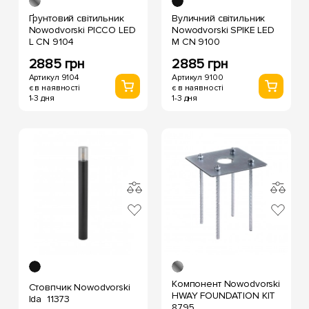
Ґрунтовий світильник
Вуличний світильник
Nowodvorski PICCO LED
Nowodvorski SPIKE LED
L CN 9104
M CN 9100
2885 грн
2885 грн
Артикул 9104
Артикул 9100
є в наявності
є в наявності
1-3 дня
1-3 дня
Компонент Nowodvorski
Стовпчик Nowodvorski
HWAY FOUNDATION KIT
Ida 11373
8795