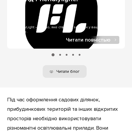
використовується за отримання через служби
доставлення. Оплата онлайн через LiqPay - за онлайн-
купівлі, у нашому інтернет-магазині.
FriendlyLight — світло, яке створює затишок у вашому
будинку..
Читати повністью
Читати блог
Під час оформлення садових ділянок,
прибудинкових територій та інших відкритих
просторів необхідно використовувати
різноманітні освітлювальні прилади. Вони