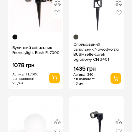
Спрямований
Вуличний світильник
світильник Nowodvorski
Friendlylight Bush FL7000
BUSH reflektorek
ogrodowy CN 3401
1078 грн
1435 грн
Артикул FL7000
Артикул 3401
є в наявності
є в наявності
1-3 дня
1-3 дня