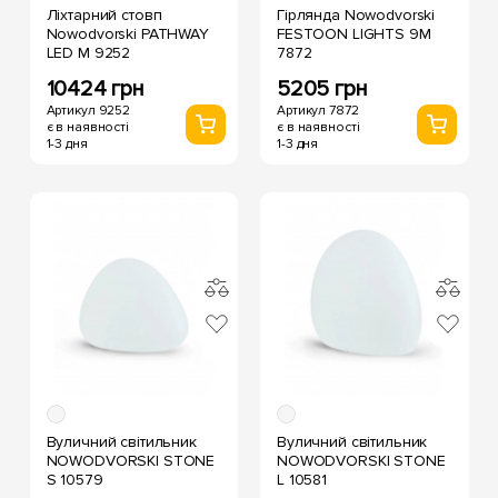
Ліхтарний стовп
Гірлянда Nowodvorski
Nowodvorski PATHWAY
FESTOON LIGHTS 9M
LED M 9252
7872
10424 грн
5205 грн
Артикул 9252
Артикул 7872
є в наявності
є в наявності
1-3 дня
1-3 дня
Вуличний світильник
Вуличний світильник
NOWODVORSKI STONE
NOWODVORSKI STONE
S 10579
L 10581