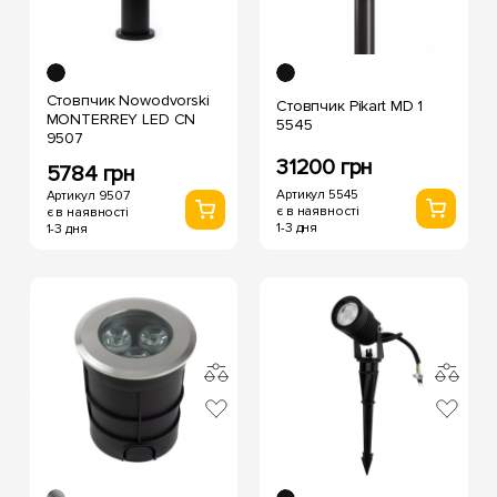
Стовпчик Nowodvorski
Стовпчик Pikart MD 1
MONTERREY LED CN
5545
9507
31200 грн
5784 грн
Артикул 5545
Артикул 9507
є в наявності
є в наявності
1-3 дня
1-3 дня