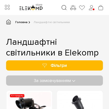
Головна
Ландшафтні світильники
Ландшафтні
світильники в Elekomp
Фільтри
За замовчуванням
Хіт продажу