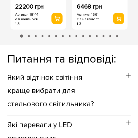
22200 грн
6468 грн
Артикул 18144
Артикул 1661
є в наявності
є в наявності
1-3
1-3
Питання та відповіді:
Який відтінок світіння
краще вибрати для
стельового світильника?
Відтінок стельових світильників варто вибирати з
Які переваги у LED
огляду на функціональне призначення простору. Для
житлових зон краще використовувати теплий відтінок,