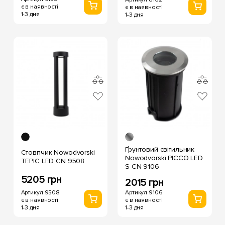
є в наявності
є в наявності
1-3 дня
1-3 дня
Ґрунтовий світильник
Стовпчик Nowodvorski
Nowodvorski PICCO LED
TEPIC LED CN 9508
S CN 9106
5205 грн
2015 грн
Артикул 9508
Артикул 9106
є в наявності
є в наявності
1-3 дня
1-3 дня