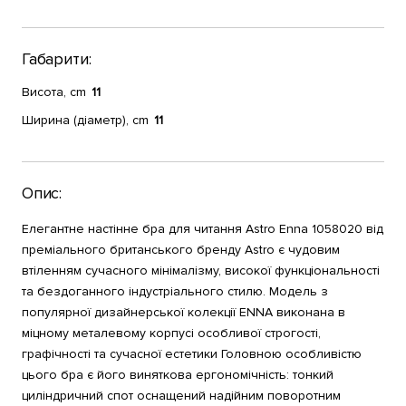
Габарити:
Висота, cm
11
Ширина (діаметр), cm
11
Опис:
Елегантне настінне бра для читання Astro Enna 1058020 від
преміального британського бренду Astro є чудовим
втіленням сучасного мінімалізму, високої функціональності
та бездоганного індустріального стилю. Модель з
популярної дизайнерської колекції ENNA виконана в
міцному металевому корпусі особливої строгості,
графічності та сучасної естетики Головною особливістю
цього бра є його виняткова ергономічність: тонкий
циліндричний спот оснащений надійним поворотним