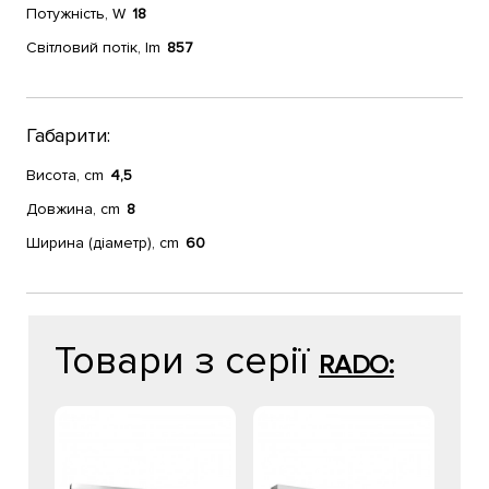
Потужність, W
18
Світловий потік, lm
857
Габарити:
Висота, cm
4,5
Довжина, cm
8
Ширина (діаметр), cm
60
Товари з серії
RADO: