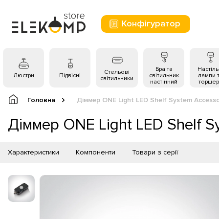
Конфігуратор
Бра та
Настіль
Стельові
Люстри
Підвісні
світильник
лампи 
світильники
настінний
торшер
Головна
Діммер ONE Light LED Shelf System Access
Діммер ONE Light LED Shelf S
Характеристики
Компоненти
Товари з серії