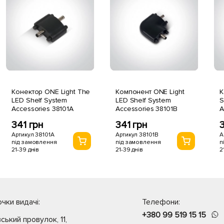
Конектор ONE Light The
Компонент ONE Light
К
LED Shelf System
LED Shelf System
S
Accessories 38101A
Accessories 38101B
A
341 грн
341 грн
Артикул 38101A
Артикул 38101B
А
під замовлення
під замовлення
п
21-39 днів
21-39 днів
2
чки видачі:
Телефони:
+380 99 519 15 15
вський провулок, 11,