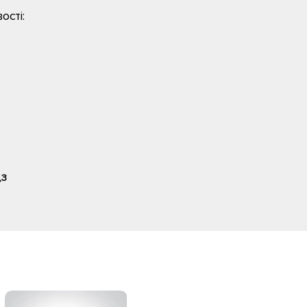
ості:
,3