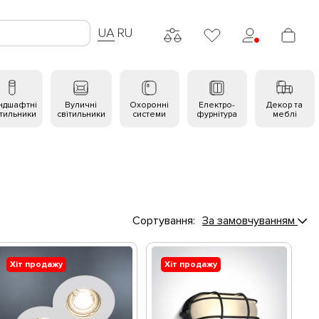
UA
RU
ндшафтні
Вуличні
Охоронні
Електро-
Декор та
ітильники
світильники
системи
фурнітура
меблі
Сортування:
За замовчуванням
Хіт продажу
Хіт продажу