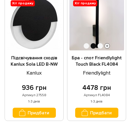
Хіт продажу
Хіт продажу
Підсвічування сходів
Бра - спот Friendlylight
Kanlux Sola LED B-NW
Touch Black FL4084
27558
Kanlux
Friendlylight
936 грн
4478 грн
Артикул 27558
Артикул FL4084
1-3 днів
1-3 днів
Придбати
Придбати