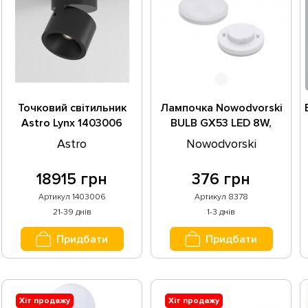
Точковий світильник
Лампочка Nowodvorski
Astro Lynx 1403006
BULB GX53 LED 8W,
4000K CN 8378
Astro
Nowodvorski
18915 грн
376 грн
Артикул 1403006
Артикул 8378
21-39 днів
1-3 днів
Придбати
Придбати
Хіт продажу
Хіт продажу