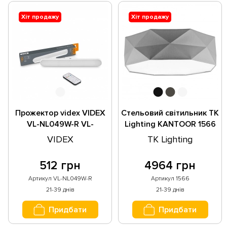
Хіт продажу
Хіт продажу
Прожектор videx VIDEX
Стельовий світильник TK
VL-NL049W-R VL-
Lighting KANTOOR 1566
NL049W-R
VIDEX
TK Lighting
512 грн
4964 грн
Артикул VL-NL049W-R
Артикул 1566
21-39 днів
21-39 днів
Придбати
Придбати