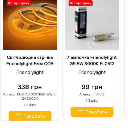
Хіт продажу
Хіт продажу
Світлодіодна стрічка
Лампочка Friendlylight
Friendlylight 5мм COB
G9 5W 3000K FL0512
5Вт 24В 3000К FL-COB-
Friendlylight
Friendlylight
320-IP20-WW-5-24-
3000K
338 грн
99 грн
Артикул FL-COB-320-IP20-WW-5-
Артикул FL0512
24-3000K
1-3 днів
1-3 днів
Придбати
Придбати