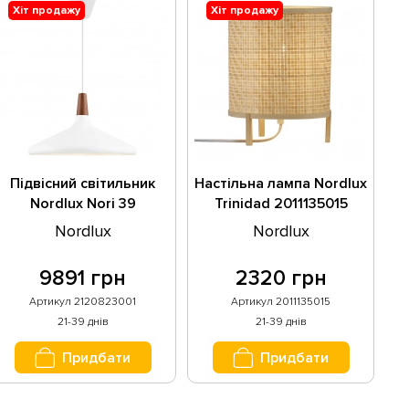
Хіт продажу
Хіт продажу
Підвісний світильник
Настільна лампа Nordlux
Nordlux Nori 39
Trinidad 2011135015
2120823001
Nordlux
Nordlux
9891 грн
2320 грн
Артикул 2120823001
Артикул 2011135015
21-39 днів
21-39 днів
Придбати
Придбати