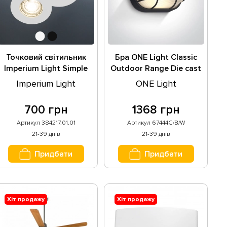
Точковий світильник
Бра ONE Light Classic
Imperium Light Simple
Outdoor Range Die cast
384217.01.01
67444C/B/W
Imperium Light
ONE Light
700 грн
1368 грн
Артикул 384217.01.01
Артикул 67444C/B/W
21-39 днів
21-39 днів
Придбати
Придбати
Хіт продажу
Хіт продажу