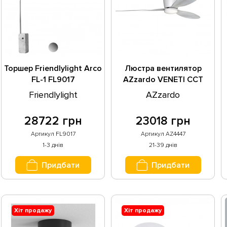
Торшер Friendlylight Arco
Люстра вентилятор
FL-1 FL9017
AZzardo VENETI CCT
Remote Control WH/OAK
Friendlylight
AZzardo
AZ4447
28722 грн
23018 грн
Артикул FL9017
Артикул AZ4447
1-3 днів
21-39 днів
Придбати
Придбати
Хіт продажу
Хіт продажу