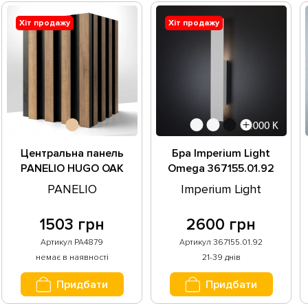
Хіт продажу
Хіт продажу
Центральна панель
Бра Imperium Light
PANELIO HUGO OAK
Omega 367155.01.92
CRAFT/black PA4879
PANELIO
Imperium Light
1503 грн
2600 грн
Артикул PA4879
Артикул 367155.01.92
немає в наявності
21-39 днів
Придбати
Придбати