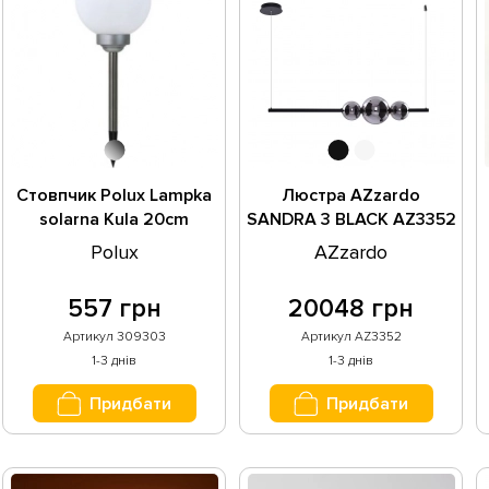
Стовпчик Polux Lampka
Люстра AZzardo
solarna Kula 20cm
SANDRA 3 BLACK AZ3352
309303
Polux
AZzardo
557 грн
20048 грн
Артикул 309303
Артикул AZ3352
1-3 днів
1-3 днів
Придбати
Придбати