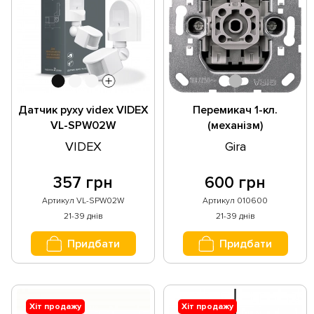
Датчик руху videx VIDEX
Перемикач 1-кл.
VL-SPW02W
(механізм)
VIDEX
Gira
357 грн
600 грн
Артикул VL-SPW02W
Артикул 010600
21-39 днів
21-39 днів
Придбати
Придбати
Хіт продажу
Хіт продажу