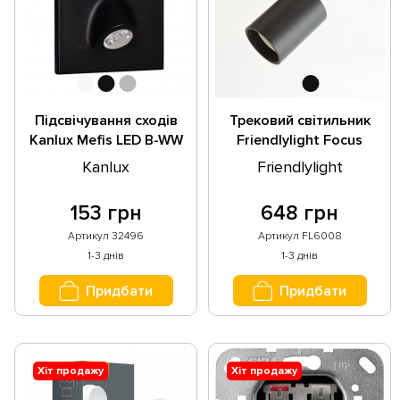
Підсвічування сходів
Трековий світильник
Kanlux Mefis LED B-WW
Friendlylight Focus
32496
FL6008
Kanlux
Friendlylight
153 грн
648 грн
Артикул 32496
Артикул FL6008
1-3 днів
1-3 днів
Придбати
Придбати
Хіт продажу
Хіт продажу