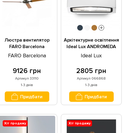
Люстра вентилятор
Архітектурне освітлення
FARO Barcelona
Ideal Lux ANDROMEDA
MALVINAS 33110
AP1 BIANCO 066868
FARO Barcelona
Ideal Lux
9126 грн
2805 грн
Артикул 33110
Артикул 066868
1-3 днів
1-3 днів
Придбати
Придбати
Хіт продажу
Хіт продажу