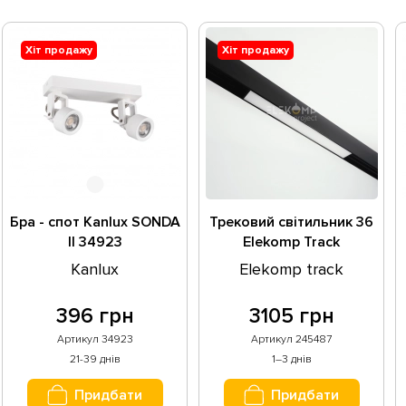
Хіт продажу
Хіт продажу
Бра - спот Kanlux SONDA
Трековий світильник 36
II 34923
Elekomp Track
Світильник Лінія N120°
Kanlux
Elekomp track
3000К 245487
396 грн
3105 грн
Артикул 34923
Артикул 245487
21-39 днів
1–3 днів
Придбати
Придбати