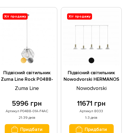
Хіт продажу
Хіт продажу
Підвісний світильник
Підвісний світильник
Zuma Line Rock P0488-
Nowodvorski HERMANOS
01A-F4AC
V 8033
Zuma Line
Nowodvorski
5996 грн
11671 грн
Артикул P0488-01A-F4AC
Артикул 8033
21-39 днів
1-3 днів
Придбати
Придбати