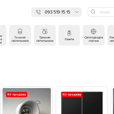
093 519 15 15
ні
Точкові
Трекові
Світлодіодна
Ла
та
Лампи
світильники
світильники
стрічка
св
и
Хіт продажу
Хіт продажу