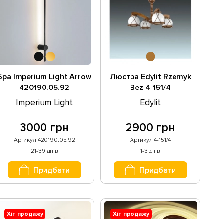
Бра Imperium Light Arrow
Люстра Edylit Rzemyk
420190.05.92
Bez 4-151/4
Imperium Light
Edylit
3000 грн
2900 грн
Артикул 420190.05.92
Артикул 4-151/4
21-39 днів
1-3 днів
Придбати
Придбати
Хіт продажу
Хіт продажу