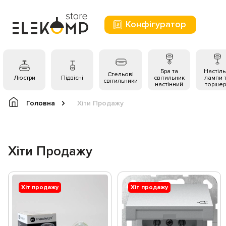
Конфігуратор
Бра та
Настіль
Стельові
Люстри
Підвісні
світильник
лампи 
світильники
настінний
торшер
Головна
Хіти Продажу
Хіти Продажу
Хіт продажу
Хіт продажу