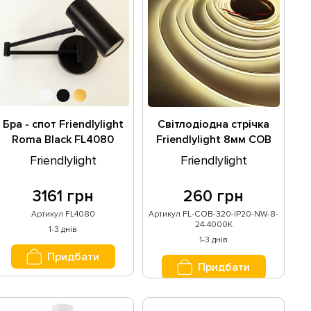
Бра - спот Friendlylight
Світлодіодна стрічка
Roma Black FL4080
Friendlylight 8мм COB
5Вт 24В 4000К FL-COB-
Friendlylight
Friendlylight
320-IP20-NW-8-24-
4000K
3161 грн
260 грн
Артикул FL4080
Артикул FL-COB-320-IP20-NW-8-
24-4000K
1-3 днів
1-3 днів
Придбати
Придбати