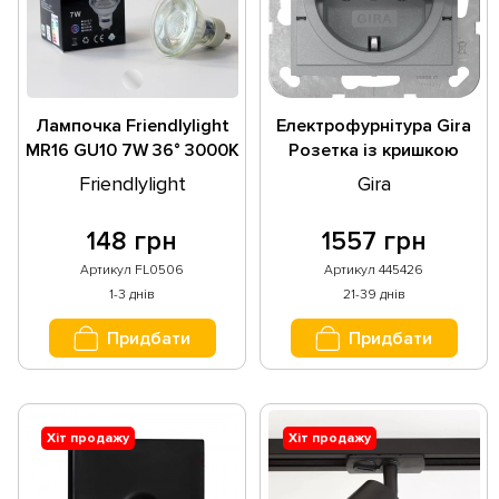
Лампочка Friendlylight
Електрофурнітура Gira
MR16 GU10 7W 36° 3000K
Розетка із кришкою
FL0506
System 55. 445426
Friendlylight
Gira
148 грн
1557 грн
Артикул FL0506
Артикул 445426
1-3 днів
21-39 днів
Придбати
Придбати
Хіт продажу
Хіт продажу