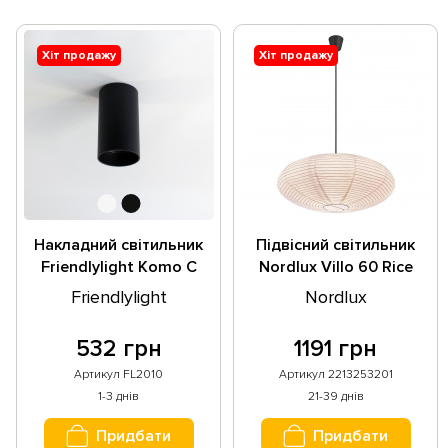
Хіт продажу
Хіт продажу
Накладний світильник
Підвісний світильник
Friendlylight Komo C
Nordlux Villo 60 Rice
FL2010
Paper | White 2213253201
Friendlylight
Nordlux
532 грн
1191 грн
Артикул FL2010
Артикул 2213253201
1-3 днів
21-39 днів
Придбати
Придбати