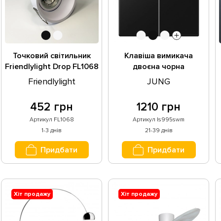
Точковий світильник
Клавіша вимикача
Friendlylight Drop FL1068
двоєна чорна
Friendlylight
JUNG
452 грн
1210 грн
Артикул FL1068
Артикул ls995swm
1-3 днів
21-39 днів
Придбати
Придбати
Хіт продажу
Хіт продажу