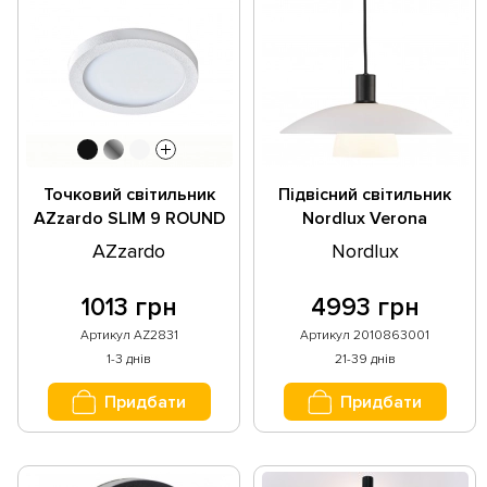
Точковий світильник
Підвісний світильник
AZzardo SLIM 9 ROUND
Nordlux Verona
3000K IP44 WHITE
2010863001
AZzardo
Nordlux
AZ2831
1013 грн
4993 грн
Артикул AZ2831
Артикул 2010863001
1-3 днів
21-39 днів
Придбати
Придбати