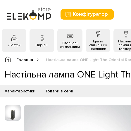
Конфігуратор
Бра та
Настіль
Стельові
Люстри
Підвісні
світильник
лампи 
світильники
настінний
торшер
Головна
Настільна лампа ONE Light The Oriental R
Настільна лампа ONE Light Th
Характеристики
Товари з серії