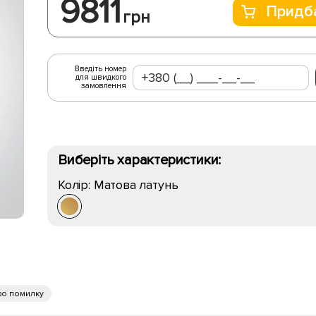
9811
Придб
грн
Введіть номер
для швидкого
замовлення
Виберіть характеристики:
Колір:
Матова латунь
ро помилку