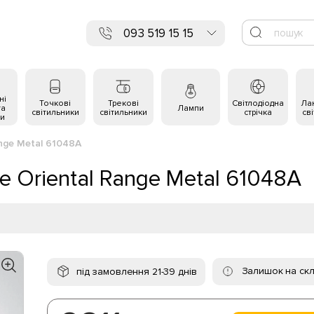
093 519 15 15
ні
Точкові
Трекові
Світлодіодна
Ла
та
Лампи
світильники
світильники
стрічка
св
и
ange Metal 61048A
e Oriental Range Metal 61048A
Залишок на скл
під замовлення 21-39 днів