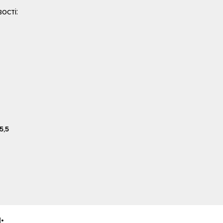
ості:
5,5
: