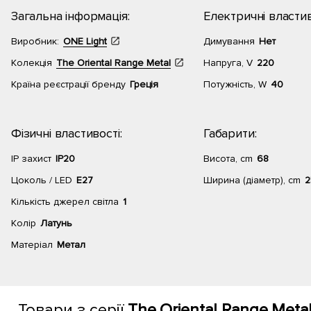
Загальна інформація:
Електричні властив
Виробник:
ONE Light
Димування
Нет
Колекція
The Oriental Range Metal
Напруга, V
220
Країна реєстрації бренду
Греція
Потужність, W
40
Фізичні властивості:
Габарити:
IP захист
IP20
Висота, cm
68
Цоколь / LED
E27
Ширина (діаметр), cm
2
Кількість джерел світла
1
Колір
Латунь
Матеріал
Метал
Товари з серії
The Oriental Range Metal