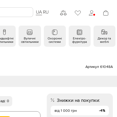
UA
RU
ндшафтні
Вуличні
Охоронні
Електро-
Декор та
ітильники
світильники
системи
фурнітура
меблі
Артикул 61048A
Знижки на покупки:
аді: 0
від 1 000 грн
-4%