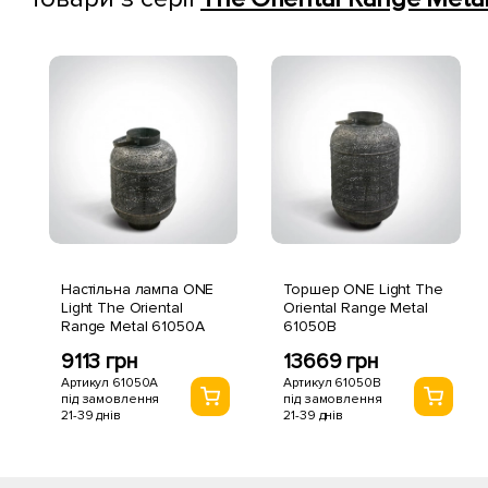
Настільна лампа ONE
Торшер ONE Light The
Light The Oriental
Oriental Range Metal
Range Metal 61050A
61050B
9113 грн
13669 грн
Артикул 61050A
Артикул 61050B
під замовлення
під замовлення
21-39 днів
21-39 днів