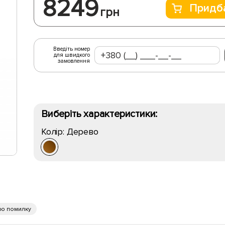
8249
Придб
грн
Введіть номер
для швидкого
замовлення
Виберіть характеристики:
Колір:
Дерево
ро помилку