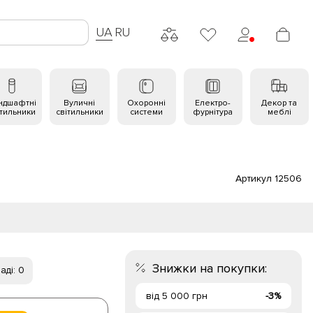
UA
RU
ндшафтні
Вуличні
Охоронні
Електро-
Декор та
ітильники
світильники
системи
фурнітура
меблі
Артикул 12506
Знижки на покупки:
аді: 0
від 5 000 грн
-3%