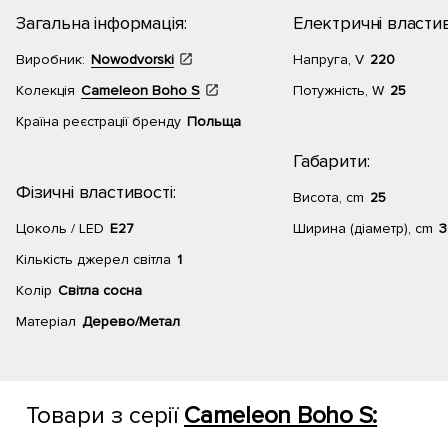
Загальна інформація:
Електричні властив
Виробник:
Nowodvorski
Напруга, V
220
Колекція
Cameleon Boho S
Потужність, W
25
Країна реєстрації бренду
Польща
Габарити:
Фізичні властивості:
Висота, cm
25
Цоколь / LED
E27
Ширина (діаметр), cm
3
Кількість джерел світла
1
Колір
Світла сосна
Матеріал
Дерево/Метал
Товари з серії
Cameleon Boho S: