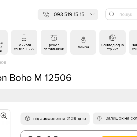
093 519 15 15
ні
Точкові
Трекові
Світлодіодна
Ла
та
Лампи
світильники
світильники
стрічка
св
и
506
on Boho M 12506
Залишок на скл
під замовлення 21-39 днів