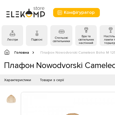
Конфігуратор
Бра та
Настіль
Стельові
Люстри
Підвісні
світильник
лампи 
світильники
настінний
торшер
Головна
Плафон Nowodvorski Cameleon Boho M 12
Плафон Nowodvorski Camele
Характеристики
Товари з серії