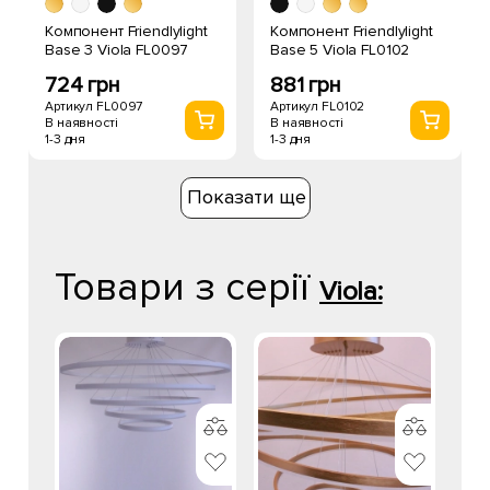
Компонент Friendlylight
Компонент Friendlylight
Base 3 Viola FL0097
Base 5 Viola FL0102
724 грн
881 грн
Артикул FL0097
Артикул FL0102
В наявності
В наявності
1-3 дня
1-3 дня
Показати ще
Товари з серії
Viola: