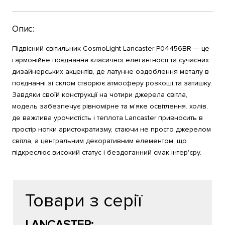
Опис:
Підвісний світильник CosmoLight Lancaster P04456BR — це
гармонійне поєднання класичної елегантності та сучасних
дизайнерських акцентів, де латунне оздоблення металу в
поєднанні зі склом створює атмосферу розкоші та затишку.
Завдяки своїй конструкції на чотири джерела світла,
модель забезпечує рівномірне та м'яке освітлення. холів,
де важлива урочистість і теплота Lancaster привносить в
простір нотки аристократизму, стаючи не просто джерелом
світла, а центральним декоративним елементом, що
підкреслює високий статус і бездоганний смак інтер'єру.
Товари з серії
LANCASTER: