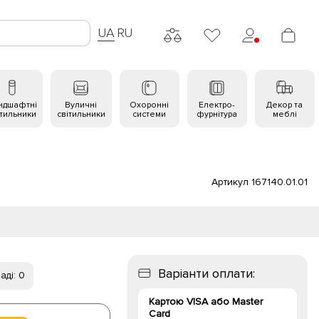
UA
RU
ндшафтні
Вуличні
Охоронні
Електро-
Декор та
ітильники
світильники
системи
фурнітура
меблі
Артикул 167140.01.01
Варіанти оплати:
аді: 0
Картою VISA або Master
Card