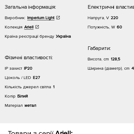
Загальна інформація:
Електричні властив
Виробник:
Imperium Light
Напруга, V
220
Колекція
Ariell
Потужність, W
60
Країна реєстрації бренду
Україна
Габарити:
Фізичні властивості:
Висота, cm
128,5
IP захист
IP20
Ширина (діаметр), cm
4
Цоколь / LED
E27
Кількість джерел світла
1
Колір
Білий
Матеріал
метал
Товари з серії
Ariell: