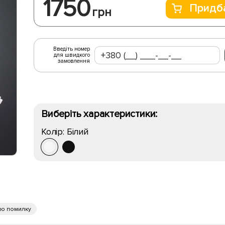
1750
Придб
грн
Введіть номер
для швидкого
замовлення
Виберіть характеристики:
Колір:
Білий
ро помилку