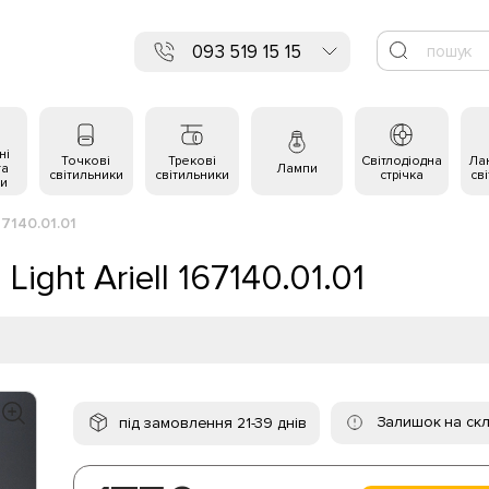
093 519 15 15
ні
Точкові
Трекові
Світлодіодна
Ла
та
Лампи
світильники
світильники
стрічка
св
и
67140.01.01
ight Ariell 167140.01.01
Залишок на скл
під замовлення 21-39 днів