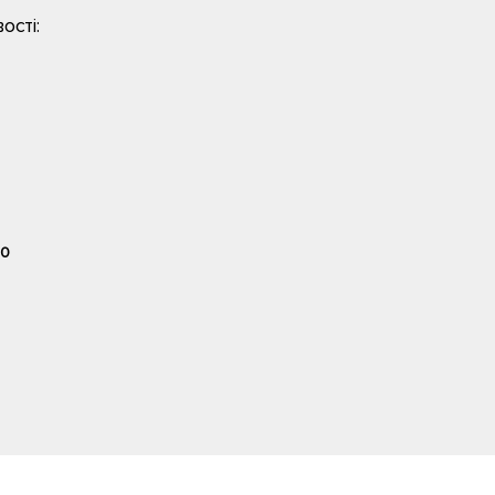
ості:
0