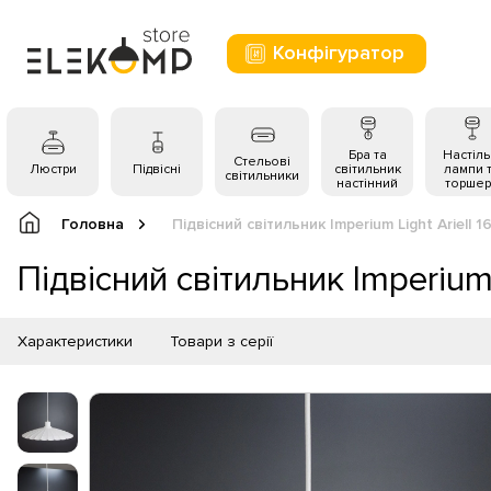
Конфігуратор
Бра та
Настіль
Стельові
Люстри
Підвісні
світильник
лампи 
світильники
настінний
торшер
Головна
Підвісний світильник Imperium Light Ariell 1
Підвісний світильник Imperium L
Характеристики
Товари з серії