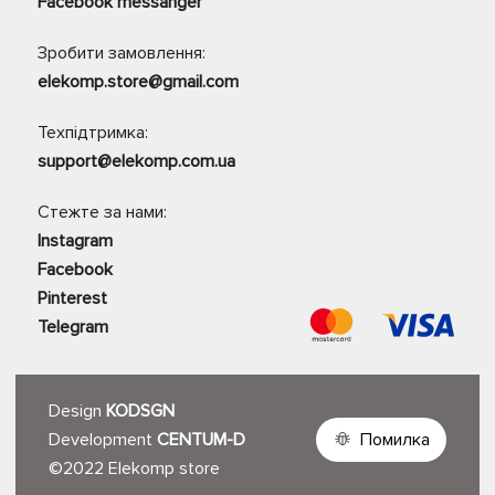
Facebook messanger
Зробити замовлення:
elekomp.store@gmail.com
Техпідтримка:
support@elekomp.com.ua
Стежте за нами:
Instagram
Facebook
Pinterest
Telegram
Design
KODSGN
Development
CENTUM-D
Помилка
©2022 Elekomp store