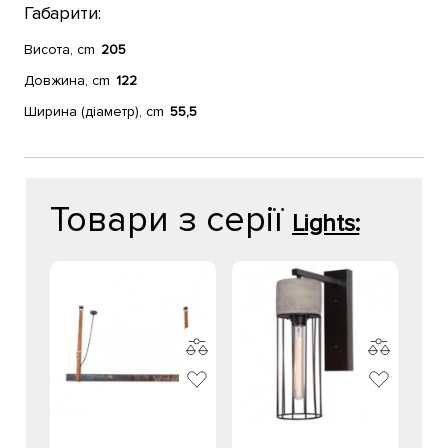
Габарити:
Висота, cm
205
Довжина, cm
122
Ширина (діаметр), cm
55,5
Товари з серії
Lights: