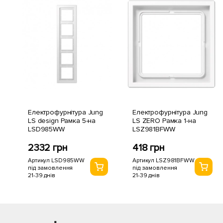
Електрофурнітура Jung
Електрофурнітура Jung
LS design Рамка 5-на
LS ZERO Рамка 1-на
LSD985WW
LSZ981BFWW
2332 грн
418 грн
Артикул LSD985WW
Артикул LSZ981BFWW
під замовлення
під замовлення
21-39 днів
21-39 днів