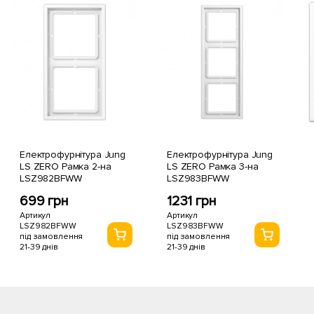
Електрофурнітура Jung
Електрофурнітура Jung
LS ZERO Рамка 2-на
LS ZERO Рамка 3-на
LSZ982BFWW
LSZ983BFWW
699 грн
1231 грн
Артикул
Артикул
LSZ982BFWW
LSZ983BFWW
під замовлення
під замовлення
21-39 днів
21-39 днів