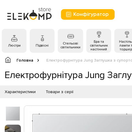
Конфігуратор
Бра та
Настіль
Стельові
Люстри
Підвісні
світильник
лампи 
світильники
настінний
торшер
Головна
Електрофурнітура Jung Заглушка з супорт
Електрофурнітура Jung Загл
Характеристики
Товари з серії