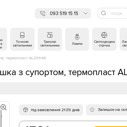
093 519 15 15
ні
Точкові
Трекові
Світлодіодна
Ла
та
Лампи
світильники
світильники
стрічка
св
и
ом, термопласт AL2994B
ушка з супортом, термопласт 
Залишок на скл
під замовлення 21-39 днів