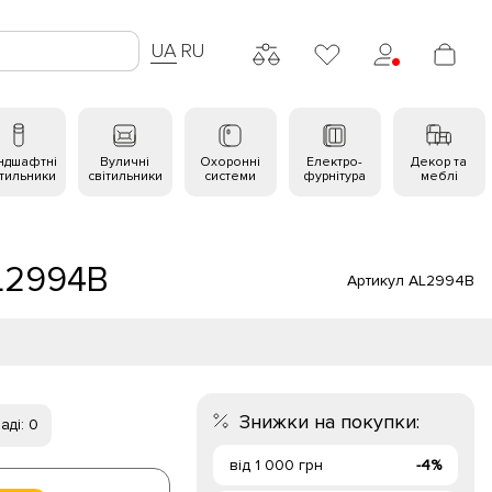
UA
RU
ндшафтні
Вуличні
Охоронні
Електро-
Декор та
ітильники
світильники
системи
фурнітура
меблі
AL2994B
Артикул AL2994B
Знижки на покупки:
аді: 0
від 1 000 грн
-4%