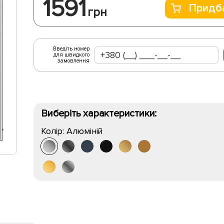
1591
Придб
грн
Введіть номер
для швидкого
замовлення
Виберіть характеристики:
Колір:
Алюміній