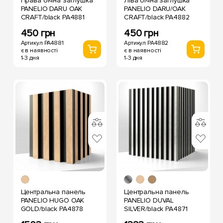
Права бічна заглушка
Ліва бічна заглушка
PANELIO DARU OAK
PANELIO DARU/OAK
CRAFT/black PA4881
CRAFT/black PA4882
450 грн
450 грн
Артикул PA4881
Артикул PA4882
є в наявності
є в наявності
1-3 дня
1-3 дня
Центральна панель
Центральна панель
PANELIO HUGO OAK
PANELIO DUVAL
GOLD/black PA4878
SILVER/black PA4871