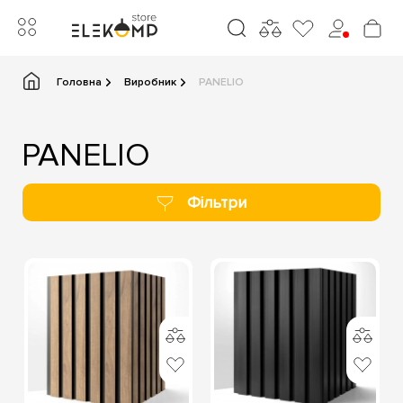
Головна
Виробник
PANELIO
PANELIO
Фільтри