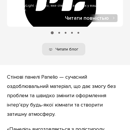
купівлі, у нашому інтернет-магазині.
FriendlyLight — світло, яке створює затишок у вашому
будинку..
Читати повністью
Читати блог
Стінові панелі Panelio — сучасний
оздоблювальний матеріал, що дає змогу без
проблем та швидко змінити оформлення
інтер’єру будь-якої кімнати та створити
затишну атмосферу.
«Панеліо» виготовляється з полістиролу.