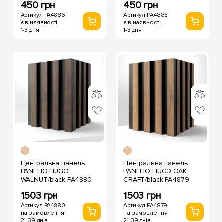
450 грн
450 грн
Артикул PA4886
Артикул PA4888
є в наявності
є в наявності
1-3 дня
1-3 дня
Центральна панель
Центральна панель
PANELIO HUGO
PANELIO HUGO OAK
WALNUT/black PA4880
CRAFT/black PA4879
1503 грн
1503 грн
Артикул PA4880
Артикул PA4879
на замовлення
на замовлення
21-39 днів
21-39 днів