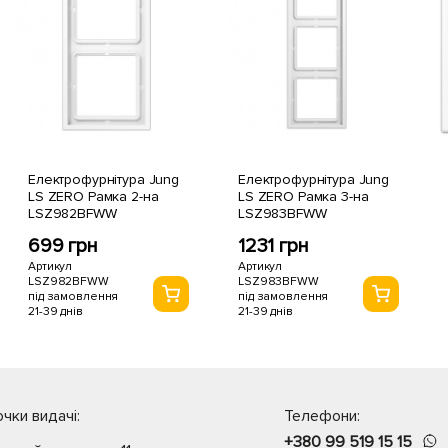
Електрофурнітура Jung
Електрофурнітура Jung
LS ZERO Рамка 2-на
LS ZERO Рамка 3-на
LSZ982BFWW
LSZ983BFWW
699 грн
1231 грн
Артикул
Артикул
LSZ982BFWW
LSZ983BFWW
під замовлення
під замовлення
21-39 днів
21-39 днів
чки видачі:
Телефони:
+380 99 519 15 15