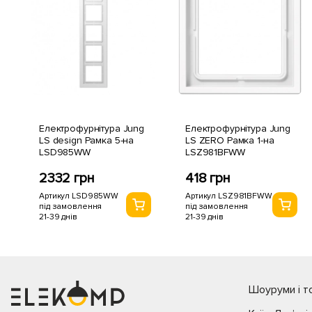
Електрофурнітура Jung
Електрофурнітура Jung
LS design Рамка 5-на
LS ZERO Рамка 1-на
LSD985WW
LSZ981BFWW
2332 грн
418 грн
Артикул LSD985WW
Артикул LSZ981BFWW
під замовлення
під замовлення
21-39 днів
21-39 днів
Шоуруми і то