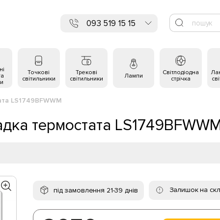
093 519 15 15
ні
Точкові
Трекові
Світлодіодна
Ла
та
Лампи
світильники
світильники
стрічка
св
и
стата LS1749BFWWM
ладка термостата LS1749BFWW
Залишок на скл
під замовлення 21-39 днів