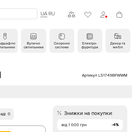
UA
RU
ндшафтні
Вуличні
Охоронні
Електро-
Декор та
ітильники
світильники
системи
фурнітура
меблі
M
Артикул LS1749BFWWM
Знижки на покупки:
аді: 0
від 1 000 грн
-4%