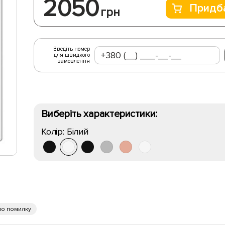
2050
Придб
грн
Введіть номер
для швидкого
замовлення
Виберіть характеристики:
Колір:
Білий
ро помилку