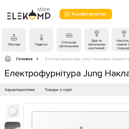
Конфігуратор
Бра та
Настіль
Стельові
Люстри
Підвісні
світильник
лампи 
світильники
настінний
торшер
Головна
Електрофурнітура Jung Накладка термо
Електрофурнітура Jung Нак
Характеристики
Товари з серії