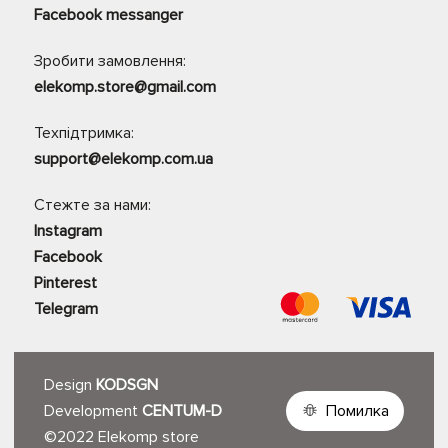
Facebook messanger
Зробити замовлення:
elekomp.store@gmail.com
Техпідтримка:
support@elekomp.com.ua
Стежте за нами:
Instagram
Facebook
Pinterest
Telegram
Design
KODSGN
Development
CENTUM-D
Помилка
©2022 Elekomp store