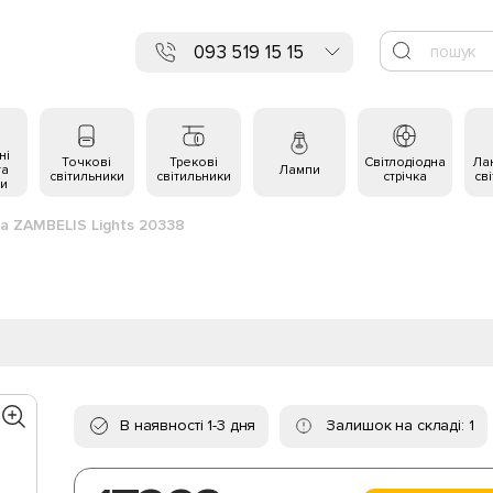
093 519 15 15
ні
Точкові
Трекові
Світлодіодна
Ла
та
Лампи
світильники
світильники
стрічка
св
и
а ZAMBELIS Lights 20338
В наявності 1-3 дня
Залишок на складі: 1