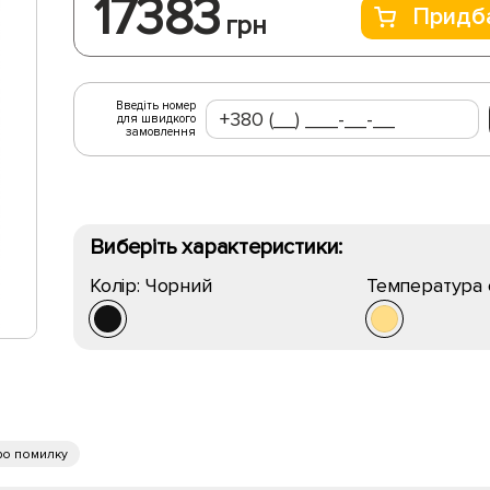
17383
Придб
грн
Введіть номер
для швидкого
замовлення
Виберіть характеристики:
Колір:
Чорний
Температура 
ро помилку