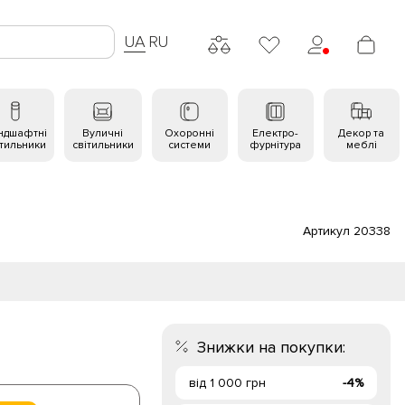
UA
RU
ндшафтні
Вуличні
Охоронні
Електро-
Декор та
ітильники
світильники
системи
фурнітура
меблі
Артикул 20338
Знижки на покупки:
від 1 000 грн
-4%