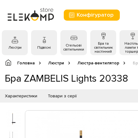
Конфігуратор
Бра та
Настіль
Стельові
Люстри
Підвісні
світильник
лампи 
світильники
настінний
торшер
Головна
Люстри
Люстра-вентилятор
Бр
Бра ZAMBELIS Lights 20338
Характеристики
Товари з серії