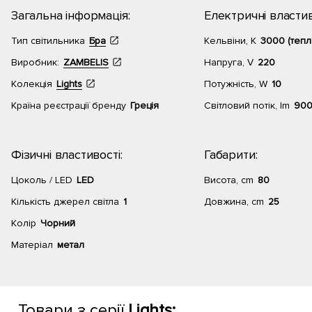
Загальна інформація:
Електричні властив
Тип світильника
Бра
Кельвіни, К
3000 (тепл
Виробник:
ZAMBELIS
Напруга, V
220
Колекція
Lights
Потужність, W
10
Країна реєстрації бренду
Греція
Світловий потік, lm
90
Фізичні властивості:
Габарити:
Цоколь / LED
LED
Висота, cm
80
Кількість джерел світла
1
Довжина, cm
25
Колір
Чорний
Матеріал
метал
Товари з серії
Lights: