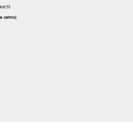
ості:
е світло)
0